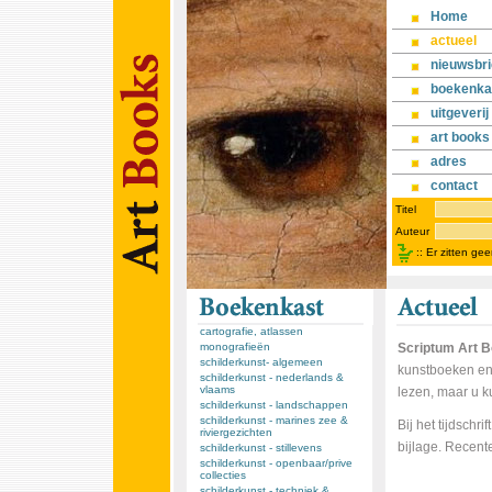
Home
actueel
nieuwsbri
boekenka
uitgeverij
art books
adres
contact
Titel
Auteur
::
Er zitten ge
cartografie, atlassen
monografieën
Scriptum Art 
schilderkunst- algemeen
kunstboeken en
schilderkunst - nederlands &
vlaams
lezen, maar u k
schilderkunst - landschappen
schilderkunst - marines zee &
Bij het tijdschr
riviergezichten
bijlage. Recent
schilderkunst - stillevens
schilderkunst - openbaar/prive
collecties
schilderkunst - techniek &