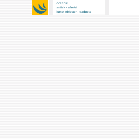
oceanie
antiek - allerlei
kunst objecten, gadgets