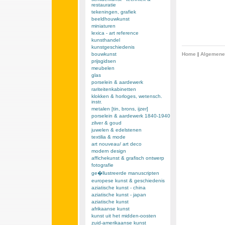
restauratie
tekeningen, grafiek
beeldhouwkunst
miniaturen
lexica - art reference
kunsthandel
kunstgeschiedenis
bouwkunst
Home
|
Algemene
prijsgidsen
meubelen
glas
porselein & aardewerk
rariteitenkabinetten
klokken & horloges, wetensch.
instr.
metalen [tin, brons, ijzer]
porselein & aardewerk 1840-1940
zilver & goud
juwelen & edelstenen
textilia & mode
art nouveau/ art deco
modern design
affichekunst & grafisch ontwerp
fotografie
ge�llustreerde manuscripten
europese kunst & geschiedenis
aziatische kunst - china
aziatische kunst - japan
aziatische kunst
afrikaanse kunst
kunst uit het midden-oosten
zuid-amerikaanse kunst