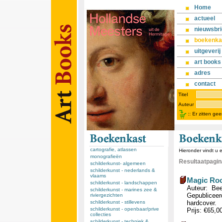
Home
actueel
nieuwsbri
boekenka
uitgeverij
art books
adres
contact
Titel
Auteur
::
Er zitten ge
cartografie, atlassen
Hieronder vindt u 
monografieën
Resultaatpagina
schilderkunst- algemeen
schilderkunst - nederlands &
vlaams
Magic Roc
schilderkunst - landschappen
Auteur: Bee
schilderkunst - marines zee &
Gepubliceerd
riviergezichten
schilderkunst - stillevens
hardcover.
schilderkunst - openbaar/prive
Prijs: €65,0
collecties
schilderkunst - techniek &