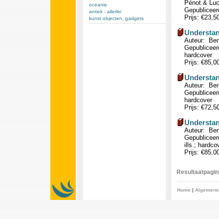
Pénot & Lu
oceanie
Gepubliceer
antiek - allerlei
Prijs: €23,5
kunst objecten, gadgets
Understan
Auteur: Ben
Gepubliceerd
hardcover
Prijs: €85,0
Understan
Auteur: Ben
Gepubliceerd
hardcover
Prijs: €72,5
Understan
Auteur: Ben
Gepubliceerd
ills.; hardco
Prijs: €85,0
Resultaatpagina
Home
|
Algemene