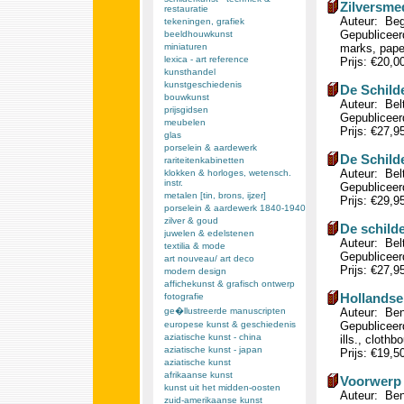
Zilversme
restauratie
Auteur: Beg
tekeningen, grafiek
Gepubliceerd
beeldhouwkunst
miniaturen
marks, pape
lexica - art reference
Prijs: €20,0
kunsthandel
kunstgeschiedenis
De Schild
bouwkunst
Auteur: Bel
prijsgidsen
Gepubliceerd
meubelen
Prijs: €27,9
glas
porselein & aardewerk
De Schild
rariteitenkabinetten
Auteur: Bel
klokken & horloges, wetensch.
instr.
Gepubliceerd
metalen [tin, brons, ijzer]
Prijs: €29,9
porselein & aardewerk 1840-1940
zilver & goud
De schild
juwelen & edelstenen
Auteur: Bel
textilia & mode
Gepubliceerd
art nouveau/ art deco
Prijs: €27,9
modern design
affichekunst & grafisch ontwerp
Hollandse
fotografie
ge�llustreerde manuscripten
Auteur: Ben
europese kunst & geschiedenis
Gepubliceer
aziatische kunst - china
ills., clothb
aziatische kunst - japan
Prijs: €19,5
aziatische kunst
afrikaanse kunst
Voorwerp 
kunst uit het midden-oosten
Auteur: Ben
zuid-amerikaanse kunst