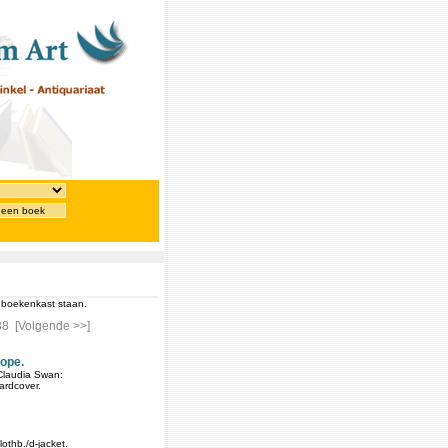
 een boek
e boekenkast staan.
38
[Volgende >>]
rope.
Claudia Swan:
ardcover.
othb./d-jacket.