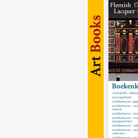
cartografie, atlas
monografieën
schilderkunst- al
schilderkunst - ne
vlaams
schilderkunst - l
schilderkunst - ma
riviergezichten
schilderkunst - sti
schilderkunst - op
collecties
schilderkunst - te