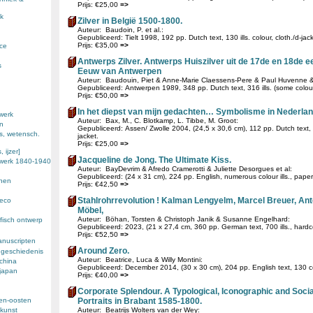
Prijs: €25,00
=>
k
Zilver in België 1500-1800.
Auteur: Baudoin, P. et al.:
Gepubliceerd: Tielt 1998, 192 pp. Dutch text, 130 ills. colour, cloth./d-jack
Prijs: €35,00
=>
nce
Antwerps Zilver. Antwerps Huiszilver uit de 17de en 18de e
s
Eeuw van Antwerpen
Auteur: Baudouin, Piet & Anne-Marie Claessens-Pere & Paul Huvenne & 
Gepubliceerd: Antwerpen 1989, 348 pp. Dutch text, 316 ills. (some colour)
Prijs: €50,00
=>
In het diepst van mijn gedachten… Symbolisme in Nederlan
werk
Auteur: Bax, M., C. Blotkamp, L. Tibbe, M. Groot:
en
Gepubliceerd: Assen/ Zwolle 2004, (24,5 x 30,6 cm), 112 pp. Dutch text, 177
s, wetensch.
jacket.
Prijs: €25,00
=>
 ijzer]
Jacqueline de Jong. The Ultimate Kiss.
ewerk 1840-1940
Auteur: BayDevrim & Afredo Cramerotti & Juliette Desorgues et al:
Gepubliceerd: (24 x 31 cm), 224 pp. English, numerous colour ills., pape
enen
Prijs: €42,50
=>
Stahlrohrrevolution ! Kalman Lengyelm, Marcel Breuer, An
deco
Möbel,
Auteur: Böhan, Torsten & Christoph Janik & Susanne Engelhard:
fisch ontwerp
Gepubliceerd: 2023, (21 x 27,4 cm, 360 pp. German text, 700 ills., hardc
Prijs: €52,50
=>
anuscripten
Around Zero.
 geschiedenis
Auteur: Beatrice, Luca & Willy Montini:
 china
Gepubliceerd: December 2014, (30 x 30 cm), 204 pp. English text, 130 col
 japan
Prijs: €40,00
=>
Corporate Splendour. A Typological, Iconographic and Soci
den-oosten
Portraits in Brabant 1585-1800.
kunst
Auteur: Beatrijs Wolters van der Wey: