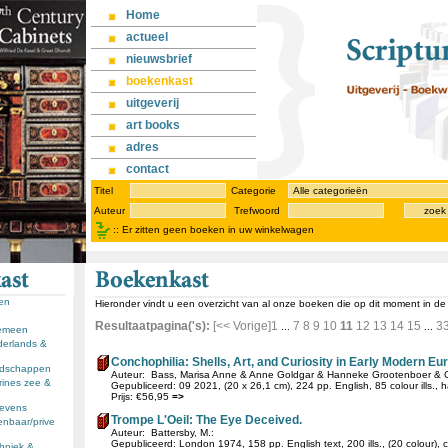
Home
actueel
nieuwsbrief
boekenkast
uitgeverij
art books
adres
contact
Titel
Categorie
Auteur
Trefwoord
zoek
::
Er zitten geen boeken in uw winkelwagen
sen
Hieronder vindt u een overzicht van al onze boeken die op dit moment in d
Resultaatpagina('s):
[<< Vorige]
1
7
8
9
10
11
12
13
14
15
3
...
...
gemeen
derlands &
Conchophilia: Shells, Art, and Curiosity in Early Modern Eu
andschappen
Auteur: Bass, Marisa Anne & Anne Goldgar & Hanneke Grootenboer & 
rines zee &
Gepubliceerd: 09 2021, (20 x 26,1 cm), 224 pp. English, 85 colour ills., h
Prijs: €56,95
=>
llevens
Trompe L'Oeil: The Eye Deceived.
enbaar/prive
Auteur: Battersby, M.:
Gepubliceerd: London 1974, 158 pp. English text, 200 ills., (20 colour), cl
chniek &