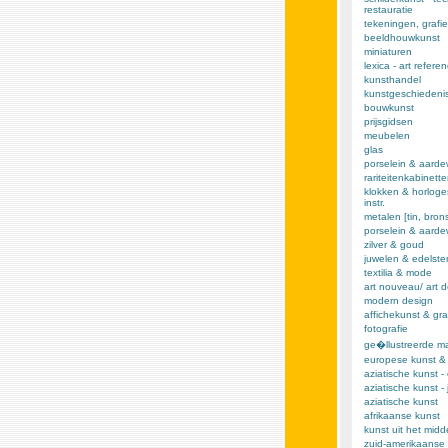
restauratie
tekeningen, grafie
beeldhouwkunst
miniaturen
lexica - art refere
kunsthandel
kunstgeschiedeni
bouwkunst
prijsgidsen
meubelen
glas
porselein & aarde
rariteitenkabinett
klokken & horloge
instr.
metalen [tin, brons,
porselein & aard
zilver & goud
juwelen & edelst
textilia & mode
art nouveau/ art 
modern design
affichekunst & gra
fotografie
ge�llustreerde m
europese kunst &
aziatische kunst -
aziatische kunst -
aziatische kunst
afrikaanse kunst
kunst uit het mid
zuid-amerikaanse 