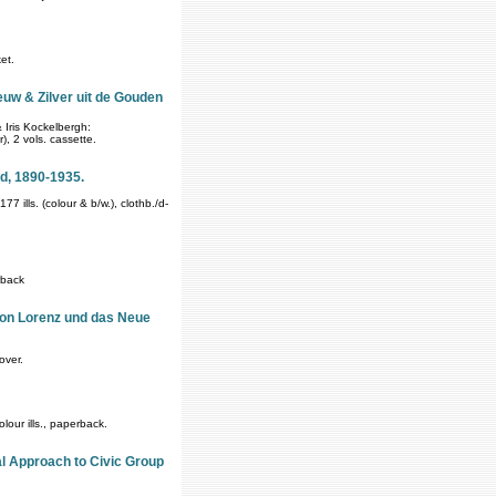
et.
euw & Zilver uit de Gouden
Iris Kockelbergh:
, 2 vols. cassette.
d, 1890-1935.
 ills. (colour & b/w.), clothb./d-
rback
ton Lorenz und das Neue
over.
our ills., paperback.
al Approach to Civic Group