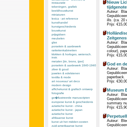
Nieuw Lic
restauratie
tijdgenote
tekeningen, grafiek
beeldhouwkunst
Auteur: Blan
miniaturen
Gepubliceer
lexica - art reference
ills. (ca. 20
kunsthandel
Prijs: €15,0
kunstgeschiedenis
bouwkunst
Holländis
prijsgidsen
Zeitgenos
meubelen
Auteur: Blan
glas
Gepubliceerd
porselein & aardewerk
rariteitenkabinetten
colour), pap
klokken & horloges, wetensch.
Prijs: €15,0
instr.
metalen [tin, brons, ijzer]
God en de
porselein & aardewerk 1840-1940
Auteur: Blank
zilver & goud
Gepubliceer
juwelen & edelstenen
paperback.
textilia & mode
Prijs: €30,0
art nouveau/ art deco
modern design
affichekunst & grafisch ontwerp
Museum Br
fotografie
Auteur: Blan
ge�llustreerde manuscripten
Gepubliceerd
europese kunst & geschiedenis
summary num
aziatische kunst - china
Prijs: €15,9
aziatische kunst - japan
aziatische kunst
Perpetuel
afrikaanse kunst
Auteur: Ble
kunst uit het midden-oosten
Gepubliceerd
zuid-amerikaanse kunst