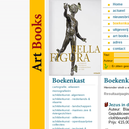
Home
actueel
nieuwsbri
boekenka
uitgeverij
art books
adres
contact
Titel
Auteur
::
Er zitten ge
cartografie, atlassen
Hieronder vindt u 
monografieën
Resultaatpagina
schilderkunst- algemeen
schilderkunst - nederlands &
vlaams
Jezus in 
schilderkunst - landschappen
Auteur: Blan
schilderkunst - marines zee &
Gepubliceerd
riviergezichten
schilderkunst - stillevens
clothbound/d
schilderkunst - openbaar/prive
Prijs: €15,0
collecties
schilderkunst - techniek &