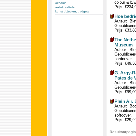
colour & b/w
oceanie
Prijs: €234
antiek - allerlei
kunst objecten, gadgets
Hoe bedrie
Auteur: Bley
Gepubliceerd
Prijs: €33,8
The Nether
Museum
Auteur: Ble
Gepubliceerd
hardcover.
Prijs: €49,5
G. Argy-R
Pates de V
Auteur: Blo
Gepubliceerd
Prijs: €99,0
Plein Air.
Auteur: Bocq
Gepubliceerd
softcover.
Prijs: €29,9
Resultaatpagina