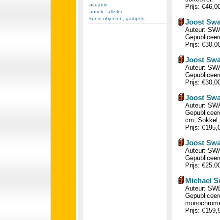
oceanie
Prijs: €46,0
antiek - allerlei
kunst objecten, gadgets
Joost Swar
Auteur: SWA
Gepubliceerd
Prijs: €30,0
Joost Swa
Auteur: SWA
Gepubliceerd
Prijs: €30,0
Joost Sw
Auteur: SW
Gepubliceerd
cm. Sokkel 
Prijs: €195
Joost Swa
Auteur: SWA
Gepubliceerd
Prijs: €25,0
Michael S
Auteur: SWE
Gepubliceerd
monochrome i
Prijs: €159