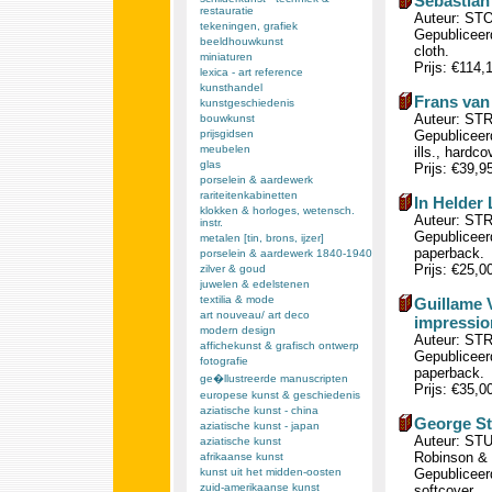
Sebastian 
restauratie
Auteur: ST
tekeningen, grafiek
Gepubliceerd
beeldhouwkunst
cloth.
miniaturen
Prijs: €114,
lexica - art reference
kunsthandel
Frans van
kunstgeschiedenis
Auteur: STR
bouwkunst
prijsgidsen
Gepubliceerd
meubelen
ills., hardco
glas
Prijs: €39,9
porselein & aardewerk
rariteitenkabinetten
In Helder 
klokken & horloges, wetensch.
Auteur: STRI
instr.
Gepubliceerd
metalen [tin, brons, ijzer]
paperback.
porselein & aardewerk 1840-1940
Prijs: €25,0
zilver & goud
juwelen & edelstenen
textilia & mode
Guillame 
art nouveau/ art deco
impression
modern design
Auteur: ST
affichekunst & grafisch ontwerp
Gepubliceerd
fotografie
paperback.
ge�llustreerde manuscripten
Prijs: €35,0
europese kunst & geschiedenis
aziatische kunst - china
George St
aziatische kunst - japan
Auteur: STU
aziatische kunst
Robinson & 
afrikaanse kunst
kunst uit het midden-oosten
Gepubliceerd
zuid-amerikaanse kunst
softcover.