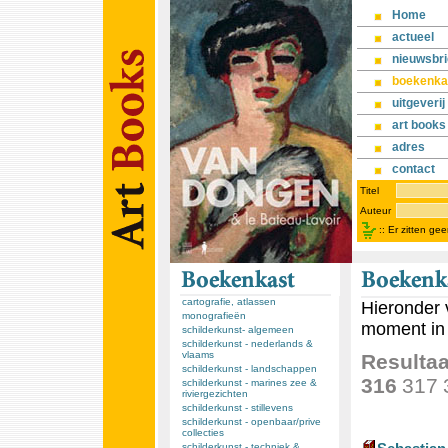
Home
actueel
nieuwsbri
boekenka
uitgeverij
art books
adres
contact
Titel
Auteur
::
Er zitten ge
cartografie, atlassen
Hieronder 
monografieën
moment in 
schilderkunst- algemeen
schilderkunst - nederlands &
vlaams
Resultaa
schilderkunst - landschappen
316
317
schilderkunst - marines zee &
riviergezichten
schilderkunst - stillevens
schilderkunst - openbaar/prive
collecties
schilderkunst - techniek &