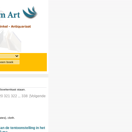
 een boek
e boekenkast staan.
20
321
322
338
[Volgende
...
tes), cloth.
n de tentoonstelling in het