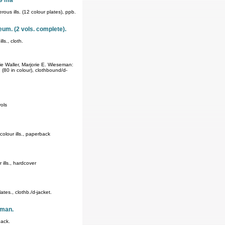
 9 ma
us ills. (12 colour plates), ppb.
um. (2 vols. complete).
ls., cloth.
ie Waller, Marjorie E. Wieseman:
 (80 in colour), clothbound/d-
ols
olour ills., paperback
ills., hardcover
ates., clothb./d-jacket.
sman.
back.