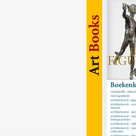
cartografie, atlas
monografieën
schilderkunst- al
schilderkunst - ne
vlaams
schilderkunst - l
schilderkunst - ma
riviergezichten
schilderkunst - sti
schilderkunst - op
collecties
schilderkunst - te