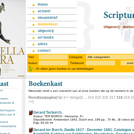
Home
actueel
nieuwsbrief
boekenkast
uitgeverij
art books
adres
contact
Titel
Categorie
Auteur
Trefwoord
zoek
::
Er zitten geen boeken in uw winkelwagen
sen
Hieronder vindt u een overzicht van al onze boeken die op dit moment in d
Resultaatpagina('s):
[<< Vorige]
1
314
315
316
317
318
319
3
...
gemeen
>>]
derlands &
andschappen
Gerard Terborch.
rines zee &
Auteur: TER BORCH - Hannema, Fr.:
Gepubliceerd: Amsterdam 1943, Dutch text, 199 pp., 74 ills., (8 colour pla
llevens
Prijs: €5,00
=>
enbaar/prive
Gerard ter Borch, Zwolle 1617 - Deventer 1681. Catalogus va
chniek &