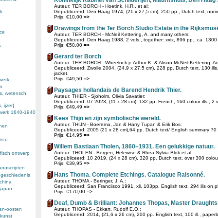
Koninklijk Kabinet van Schilderijen, Mauritshuis, Den Haag
Auteur: TER BORCH - Hoetink, H.R., et al:
k
Gepubliceerd: Den Haag 1974, (21 x 27,5 cm), 250 pp., Dutch text, numero
Prijs: €10,00
=>
Drawings from the Ter Borch Studio Estate in the Rijksmuse
nce
Auteur: TER BORCH - McNeil Kettering, A. and many others:
Gepubliceerd: Den Haag 1988, 2 vols., together: xxix, 896 pp., ca. 1300 il
Prijs: €50,00
=>
s
Gerard ter Borch
Auteur: TER BORCH - Wheelock jr. Arthur K. & Alison McNeil Kettering, Ar
Gepubliceerd: Zwolle 2004, (24,9 x 27,5 cm), 228 pp. Dutch text, 130 ills.
jacket.
Prijs: €49,50
=>
werk
en
Paysages hollandais de Barend Hendrik Thier.
s, wetensch.
Auteur: THIER - Sjoholm, Olivia Savatier:
Gepubliceerd: 07 2023, (11 x 28 cm), 132 pp. French, 160 colour ills., 2 v
 ijzer]
Prijs: €49,49
=>
ewerk 1840-1940
Kees Thijn en zijn symbolische wereld.
Auteur: THIJN - Boerema, Jan & Harry Tupan & Erik Bos:
enen
Gepubliceerd: 2005 (21 x 28 cm),64 pp. Dutch text/ English summary 70 c
Prijs: €14,95
=>
deco
Willem Bastiaan Tholen, 1860–1931. Een gelukkige natuur.
Auteur: THOLEN - Bergen, Helewise & Rhea Sylvia Blok et al:
fisch ontwerp
Gepubliceerd: 10 2019, (24 x 28 cm), 320 pp. Dutch text, over 300 colour 
Prijs: €39,95
=>
anuscripten
Hans Thoma. Complete Etchings. Catalogue Raisonné.
 geschiedenis
Auteur: THOMA - Beringer, J. A.:
 china
Gepubliceerd: San Franciisco 1991, xli, 103pp. English text, 294 ills on pl
 japan
Prijs: €170,00
=>
Deaf, Dumb & Brilliant: Johannes Thopas, Master Draught
den-oosten
Auteur: THOPAS - Ekkart, Rudolf E.O.:
Gepubliceerd: 2014, (21,6 x 26 cm), 200 pp. English text, 100 ill., paper
kunst