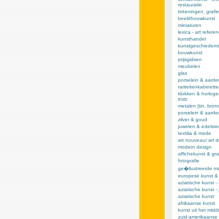
restauratie
tekeningen, grafie
beeldhouwkunst
miniaturen
lexica - art refere
kunsthandel
kunstgeschiedeni
bouwkunst
prijsgidsen
meubelen
glas
porselein & aarde
rariteitenkabinett
klokken & horloge
instr.
metalen [tin, brons,
porselein & aard
zilver & goud
juwelen & edelst
textilia & mode
art nouveau/ art 
modern design
affichekunst & gra
fotografie
ge�llustreerde m
europese kunst &
aziatische kunst -
aziatische kunst -
aziatische kunst
afrikaanse kunst
kunst uit het mid
zuid-amerikaanse 