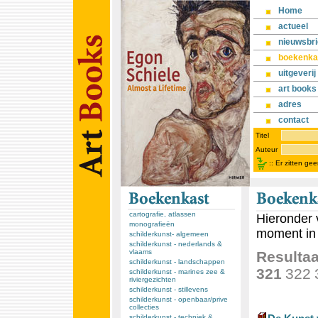
Home
actueel
nieuwsbri
boekenka
uitgeverij
art books
adres
contact
Titel
Auteur
::
Er zitten ge
cartografie, atlassen
Hieronder 
monografieën
moment in 
schilderkunst- algemeen
schilderkunst - nederlands &
vlaams
Resultaa
schilderkunst - landschappen
321
322
schilderkunst - marines zee &
riviergezichten
schilderkunst - stillevens
schilderkunst - openbaar/prive
collecties
schilderkunst - techniek &