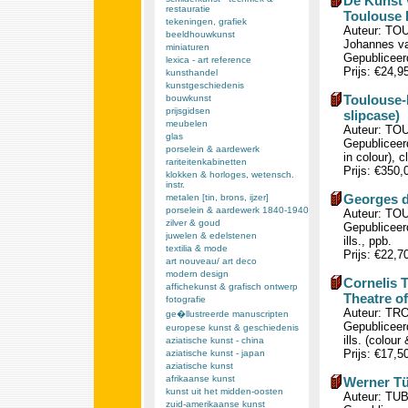
De Kunst 
restauratie
Toulouse 
tekeningen, grafiek
Auteur: TOU
beeldhouwkunst
Johannes v
miniaturen
Gepubliceerd
lexica - art reference
Prijs: €24,9
kunsthandel
kunstgeschiedenis
Toulouse-
bouwkunst
prijsgidsen
slipcase)
meubelen
Auteur: TO
glas
Gepubliceerd
porselein & aardewerk
in colour), 
rariteitenkabinetten
Prijs: €350
klokken & horloges, wetensch.
instr.
Georges d
metalen [tin, brons, ijzer]
porselein & aardewerk 1840-1940
Auteur: TOU
zilver & goud
Gepubliceer
juwelen & edelstenen
ills., ppb.
textilia & mode
Prijs: €22,7
art nouveau/ art deco
modern design
Cornelis T
affichekunst & grafisch ontwerp
Theatre of
fotografie
Auteur: TRO
ge�llustreerde manuscripten
Gepubliceerd
europese kunst & geschiedenis
ills. (colour
aziatische kunst - china
Prijs: €17,5
aziatische kunst - japan
aziatische kunst
afrikaanse kunst
Werner Tü
kunst uit het midden-oosten
Auteur: TUB
zuid-amerikaanse kunst