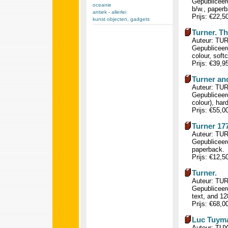
Gepubliceerd
oceanie
b/w., paperb
antiek - allerlei
Prijs: €22,5
kunst objecten, gadgets
Turner. T
Auteur: TUR
Gepubliceerd
colour, softc
Prijs: €39,9
Turner an
Auteur: TUR
Gepubliceerd
colour), har
Prijs: €55,0
Turner 17
Auteur: TUR
Gepubliceerd
paperback.
Prijs: €12,5
Turner.
Auteur: TUR
Gepubliceerd
text, and 12
Prijs: €68,0
Luc Tuym
Auteur: TUY