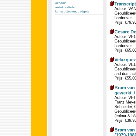
oceanie
Transcript
antiek - allerlei
Auteur: VAN
kunst objecten, gadgets
Gepubliceerd
hardcover.
Prijs: €79,9
Cesare De
Auteur: VEC
Gepubliceerd
hardcover.
Prijs: €65,0
Velázquez.
Auteur: VEL
Gepubliceerd
and dustjack
Prijs: €55,0
Bram van V
gewerkt. / 
Auteur: VEL
Franz Meyer
Schneider, C
Gepubliceerd
(colour & b/
Prijs: €39,9
Bram van V
(1979-1981