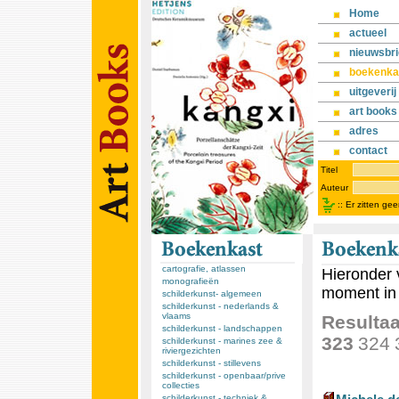
Home
actueel
nieuwsbri
boekenka
uitgeverij
art books
adres
contact
Titel
Auteur
::
Er zitten ge
cartografie, atlassen
Hieronder 
monografieën
moment in 
schilderkunst- algemeen
schilderkunst - nederlands &
vlaams
Resultaa
schilderkunst - landschappen
323
324
schilderkunst - marines zee &
riviergezichten
schilderkunst - stillevens
schilderkunst - openbaar/prive
collecties
schilderkunst - techniek &