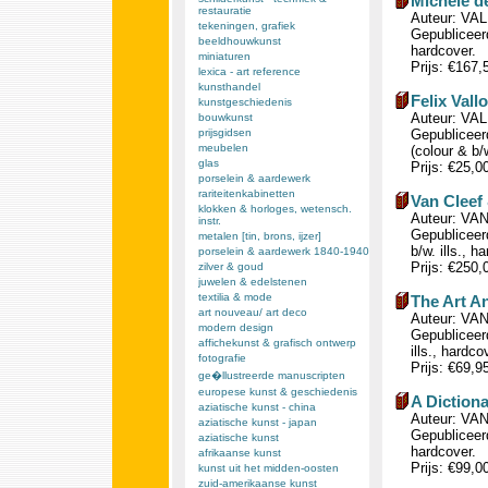
Michele de
restauratie
Auteur: VALL
tekeningen, grafiek
Gepubliceerd
beeldhouwkunst
hardcover.
miniaturen
Prijs: €167
lexica - art reference
kunsthandel
Felix Vall
kunstgeschiedenis
Auteur: VAL
bouwkunst
prijsgidsen
Gepubliceerd
meubelen
(colour & b/
glas
Prijs: €25,0
porselein & aardewerk
rariteitenkabinetten
Van Cleef
klokken & horloges, wetensch.
Auteur: VA
instr.
Gepubliceerd
metalen [tin, brons, ijzer]
b/w. ills., h
porselein & aardewerk 1840-1940
Prijs: €250
zilver & goud
juwelen & edelstenen
textilia & mode
The Art A
art nouveau/ art deco
Auteur: VAN
modern design
Gepubliceerd
affichekunst & grafisch ontwerp
ills., hardco
fotografie
Prijs: €69,9
ge�llustreerde manuscripten
europese kunst & geschiedenis
A Diction
aziatische kunst - china
Auteur: VA
aziatische kunst - japan
Gepubliceerd
aziatische kunst
hardcover.
afrikaanse kunst
Prijs: €99,0
kunst uit het midden-oosten
zuid-amerikaanse kunst