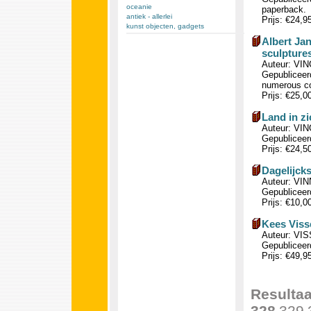
oceanie
paperback.
antiek - allerlei
Prijs: €24,9
kunst objecten, gadgets
Albert Jan
sculptures
Auteur: VIN
Gepubliceerd
numerous col
Prijs: €25,0
Land in z
Auteur: VIN
Gepubliceerd
Prijs: €24,5
Dagelijck
Auteur: VINN
Gepubliceer
Prijs: €10,0
Kees Viss
Auteur: VIS
Gepubliceerd
Prijs: €49,9
Resultaa
328
329