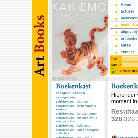
Home
actueel
nieuwsbri
boekenka
uitgeverij
art books
adres
contact
Titel
Auteur
::
Er zitten ge
cartografie, atlassen
Hieronder 
monografieën
moment in 
schilderkunst- algemeen
schilderkunst - nederlands &
vlaams
Resultaa
schilderkunst - landschappen
328
329
schilderkunst - marines zee &
riviergezichten
schilderkunst - stillevens
schilderkunst - openbaar/prive
collecties
schilderkunst - techniek &