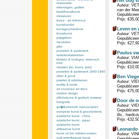
Het oog va
restauratie
Auteur: VET
tekeningen, grafiek
van der Mee
beeldhouwkunst
Gepubliceerd
miniaturen
Prijs: €35,0
lexica - art reference
kunsthandel
Leven en 
kunstgeschiedenis
Auteur: VET
bouwkunst
prijsgidsen
Gepubliceerd
meubelen
Prijs: €27,9
glas
porselein & aardewerk
Paulus va
rariteitenkabinetten
Auteur: VIA
klokken & horloges, wetensch.
Gepubliceerd
instr.
Prijs: €10,0
metalen [tin, brons, ijzer]
porselein & aardewerk 1840-1940
Ben Viege
zilver & goud
juwelen & edelstenen
Auteur: VI
textilia & mode
Gepubliceerd
art nouveau/ art deco
Prijs: €75,0
modern design
affichekunst & grafisch ontwerp
Door de o
fotografie
Auteur: VIE
ge�llustreerde manuscripten
Gepubliceer
europese kunst & geschiedenis
ills., hardco
aziatische kunst - china
Prijs: €32,5
aziatische kunst - japan
aziatische kunst
Leonardo 
afrikaanse kunst
kunst uit het midden-oosten
Auteur: VIN
zuid-amerikaanse kunst
Gepubliceerd