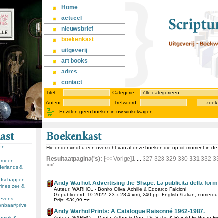
Home
actueel
nieuwsbrief
boekenkast
uitgeverij
art books
adres
contact
Titel
Categorie
Auteur
Trefwoord
zoek
::
Er zitten geen boeken in uw winkelwagen
sen
Hieronder vindt u een overzicht van al onze boeken die op dit moment in d
Resultaatpagina('s):
[<< Vorige]
1
327
328
329
330
331
332
3
...
gemeen
>>]
derlands &
andschappen
Andy Warhol. Advertising the Shape. La publicita della form
rines zee &
Auteur: WARHOL - Bonito Oliva, Achille & Edoardo Falcioni
Gepubliceerd: 10 2022, 23 x 28,4 xm), 240 pp. English /Italian, numerous il
llevens
Prijs: €39,99
=>
enbaar/prive
Andy Warhol Prints: A Catalogue Raisonné 1962-1987.
chniek &
Auteur: WARHOL - Danto, Arthur & Dona De Salvo & Ronald Feldman Fin