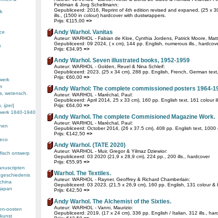
Feldman & Jorg Schellmann:
Gepubliceerd: 2016, Reprint of 4th edition revised and expaned, (25 x 3
k
ills., (1500 in colour) hardcover with dustwrappers.
Prijs: €115,00
=>
Andy Warhol. Vanitas
nce
Auteur: WARHOL - Fabian de Kloe, Cynthia Jordens, Patrick Moore, Mat
Gepubliceerd: 09 2024, ( x cm), 144 pp. English, numerous ills., hardcove
s
Prijs: €34,95
=>
Andy Warhol. Seven illustrated books, 1952-1959
Auteur: WARHOL - Golden, Reuel & Nina Schleif:
Gepubliceerd: 2023, (25 x 34 cm), 288 pp. English, French, German text, fu
Prijs: €60,00
=>
werk
en
Andy Warhol: The complete commissioned posters 1964-1
s, wetensch.
Auteur: WARHOL - Maréchal, Paul:
Gepubliceerd: April 2014, 25 x 33 cm), 160 pp. English text, 161 colour ill
 ijzer]
Prijs: €64,00
=>
ewerk 1840-1940
Andy Warhol. The complete Commisioned Magazine Work.
Auteur: WARHOL - Maréchal, Paul:
enen
Gepubliceerd: October 2014, (26 x 37.5 cm), 408 pp. English text, 1000 co
Prijs: €142,50
=>
deco
Andy Warhol. (TATE 2020)
Auteur: WARHOL - Muir, Gregor & Yilmaz Dziewior:
fisch ontwerp
Gepubliceerd: 03 2020 (21,9 x 28,9 cm), 224 pp., 200 ills., hardcover
Prijs: €55,95
=>
anuscripten
Warhol. The Textiles.
 geschiedenis
Auteur: WARHOL - Rayner, Geoffrey & Richard Chamberlain:
 china
Gepubliceerd: 03 2023, (21,5 x 26,9 cm), 160 pp. English, 131 colour & b/w
 japan
Prijs: €42,50
=>
Andy Warhol. The Alchemist of the Sixties.
Auteur: WARHOL - Vanni, Maurizio:
den-oosten
Gepubliceerd: 2019, (17 x 24 cm), 336 pp. English / Italian, 312 ills., har
kunst