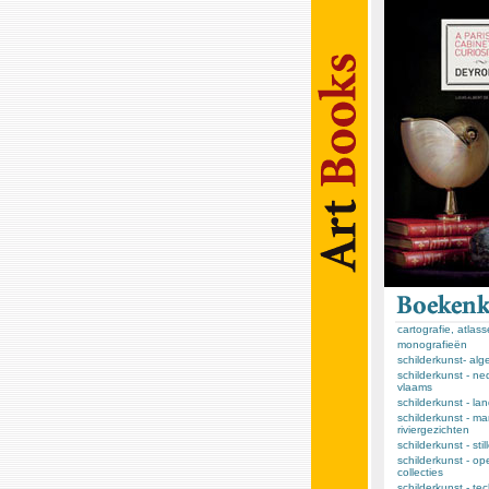
cartografie, atlas
monografieën
schilderkunst- al
schilderkunst - ne
vlaams
schilderkunst - l
schilderkunst - ma
riviergezichten
schilderkunst - sti
schilderkunst - op
collecties
schilderkunst - te