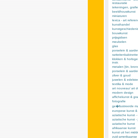
restauratie
tekeningen, grafie
beeldhouwkunst
miniaturen
lexica - art refere
kunsthandel
kunstgeschiedeni
bouwkunst
prijsgidsen
meubelen
glas
porselein & aarde
rariteitenkabinett
klokken & horloge
instr.
metalen [tin, brons,
porselein & aard
zilver & goud
juwelen & edelst
textilia & mode
art nouveau/ art 
modern design
affichekunst & gra
fotografie
ge�llustreerde m
europese kunst &
aziatische kunst -
aziatische kunst -
aziatische kunst
afrikaanse kunst
kunst uit het mid
zuid-amerikaanse 