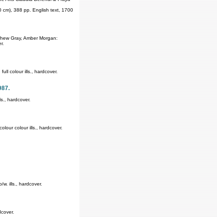
0 cm), 388 pp. English text, 1700
thew Gray, Amber Morgan:
r.
ll colour ills., hardcover.
987.
s., hardcover.
lour colour ills., hardcover.
. ills., hardcover.
dcover.