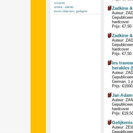
oceanie
antiek - allerlei
Zadkine &
kunst objecten, gadgets
Auteur: ZAD
Gepubliceerd
hardcover
Prijs: €7,50
Zadkine &
Auteur: ZAD
Gepubliceerd
hardcover
Prijs: €7,50
les travea
herakles (
Auteur: ZAD
Gepubliceer
German, 1 ph
Prijs: €150
Jan Adam 
Auteur: ZAN
Gepubliceerd
hardcover.
Prijs: €19,5
Gelijkenis
Auteur: ZEI
Gepubliceerd