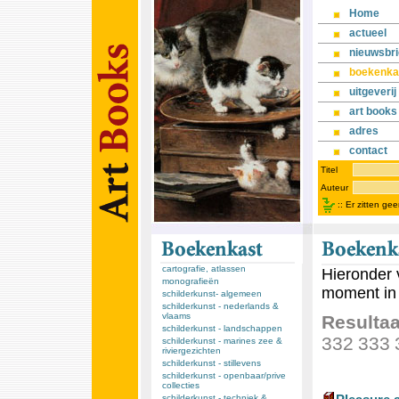
Home
actueel
nieuwsbri
boekenka
uitgeverij
art books
adres
contact
Titel
Auteur
::
Er zitten ge
cartografie, atlassen
Hieronder 
monografieën
moment in 
schilderkunst- algemeen
schilderkunst - nederlands &
vlaams
Resultaa
schilderkunst - landschappen
332
333
schilderkunst - marines zee &
riviergezichten
schilderkunst - stillevens
schilderkunst - openbaar/prive
collecties
schilderkunst - techniek &