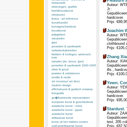
Pleasure 
restauratie
Auteur: WTE
tekeningen, grafiek
Jr.:
beeldhouwkunst
Gepubliceerd
miniaturen
hardcover.
lexica - art reference
Prijs: €89,9
kunsthandel
kunstgeschiedenis
Joachim W
bouwkunst
prijsgidsen
Auteur: WT
meubelen
Gepubliceerd
glas
clothbound 
porselein & aardewerk
Prijs: €105
rariteitenkabinetten
klokken & horloges, wetensch.
Zhang Xia
instr.
Auteur: XIA
metalen [tin, brons, ijzer]
Gepubliceerd
porselein & aardewerk 1840-1940
ills., hardco
zilver & goud
juwelen & edelstenen
Prijs: €100
textilia & mode
art nouveau/ art deco
Yewn. Con
modern design
Auteur: YEW
affichekunst & grafisch ontwerp
Gepubliceer
fotografie
hardcover.
ge�llustreerde manuscripten
Prijs: €95,0
europese kunst & geschiedenis
aziatische kunst - china
Stardust. 
aziatische kunst - japan
Auteur: ZAA
aziatische kunst
Gepubliceerd
afrikaanse kunst
text, 205 col
kunst uit het midden-oosten
Prijs: €87,5
zuid-amerikaanse kunst