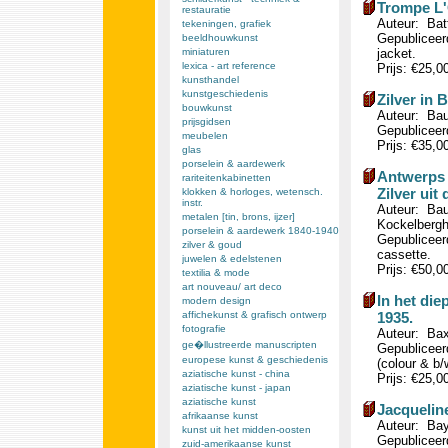
Trompe L'
restauratie
Auteur: Bat
tekeningen, grafiek
Gepubliceerd
beeldhouwkunst
miniaturen
jacket.
lexica - art reference
Prijs: €25,0
kunsthandel
kunstgeschiedenis
Zilver in 
bouwkunst
Auteur: Baud
prijsgidsen
Gepubliceerd
meubelen
Prijs: €35,0
glas
porselein & aardewerk
Antwerps 
rariteitenkabinetten
Zilver ui
klokken & horloges, wetensch.
instr.
Auteur: Bau
metalen [tin, brons, ijzer]
Kockelbergh
porselein & aardewerk 1840-1940
Gepubliceerd
zilver & goud
cassette.
juwelen & edelstenen
Prijs: €50,0
textilia & mode
art nouveau/ art deco
In het di
modern design
affichekunst & grafisch ontwerp
1935.
fotografie
Auteur: Bax
ge�llustreerde manuscripten
Gepubliceerd
europese kunst & geschiedenis
(colour & b/w
aziatische kunst - china
Prijs: €25,0
aziatische kunst - japan
aziatische kunst
Jacqueline
afrikaanse kunst
Auteur: Bay
kunst uit het midden-oosten
Gepubliceerd
zuid-amerikaanse kunst