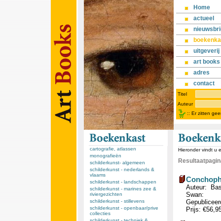
Home
actueel
nieuwsbri
boekenka
uitgeverij
art books
adres
contact
Titel
Auteur
::
Er zitten ge
cartografie, atlassen
Hieronder vindt u 
monografieën
Resultaatpagina
schilderkunst- algemeen
schilderkunst - nederlands &
vlaams
Conchophil
schilderkunst - landschappen
Auteur: Bas
schilderkunst - marines zee &
Swan:
riviergezichten
schilderkunst - stillevens
Gepubliceerd
schilderkunst - openbaar/prive
Prijs: €56,9
collecties
schilderkunst - techniek &