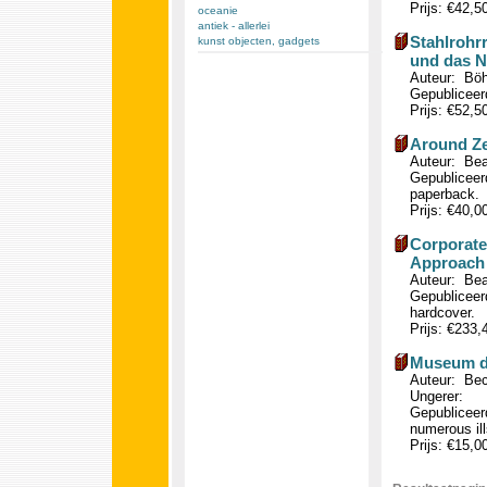
Prijs: €42,5
oceanie
antiek - allerlei
Stahlrohr
kunst objecten, gadgets
und das N
Auteur: Böh
Gepubliceerd
Prijs: €52,5
Around Ze
Auteur: Beat
Gepubliceerd
paperback.
Prijs: €40,0
Corporate
Approach 
Auteur: Bea
Gepubliceerd
hardcover.
Prijs: €233
Museum de
Auteur: Bec
Ungerer:
Gepubliceerd
numerous ill
Prijs: €15,0