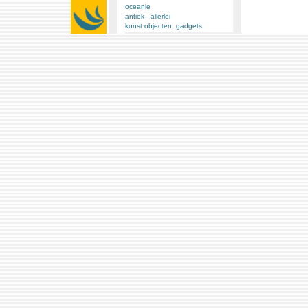
oceanie
antiek - allerlei
kunst objecten, gadgets