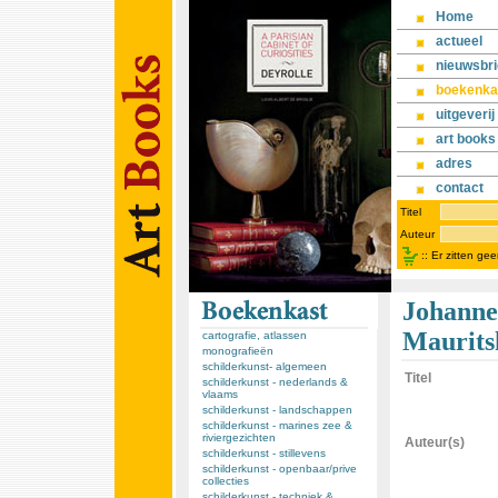
Home
actueel
nieuwsbri
boekenka
uitgeverij
art books
adres
contact
Titel
Auteur
::
Er zitten ge
Johanne
Mauritsh
cartografie, atlassen
monografieën
schilderkunst- algemeen
Titel
schilderkunst - nederlands &
vlaams
schilderkunst - landschappen
schilderkunst - marines zee &
riviergezichten
Auteur(s)
schilderkunst - stillevens
schilderkunst - openbaar/prive
collecties
schilderkunst - techniek &