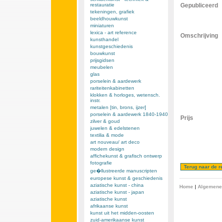
restauratie
Gepubliceerd
tekeningen, grafiek
beeldhouwkunst
miniaturen
lexica - art reference
Omschrijving
kunsthandel
kunstgeschiedenis
bouwkunst
prijsgidsen
meubelen
glas
porselein & aardewerk
rariteitenkabinetten
klokken & horloges, wetensch.
instr.
metalen [tin, brons, ijzer]
porselein & aardewerk 1840-1940
Prijs
zilver & goud
juwelen & edelstenen
textilia & mode
art nouveau/ art deco
modern design
affichekunst & grafisch ontwerp
fotografie
ge�llustreerde manuscripten
europese kunst & geschiedenis
aziatische kunst - china
Home
|
Algemene
aziatische kunst - japan
aziatische kunst
afrikaanse kunst
kunst uit het midden-oosten
zuid-amerikaanse kunst