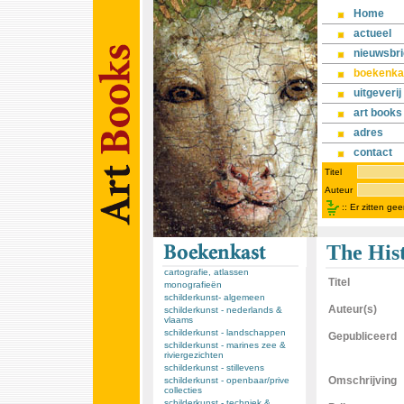
Home
actueel
nieuwsbri
boekenka
uitgeverij
art books
adres
contact
Titel
Auteur
::
Er zitten ge
The Hist
cartografie, atlassen
Titel
monografieën
schilderkunst- algemeen
Auteur(s)
schilderkunst - nederlands &
vlaams
schilderkunst - landschappen
Gepubliceerd
schilderkunst - marines zee &
riviergezichten
schilderkunst - stillevens
Omschrijving
schilderkunst - openbaar/prive
collecties
schilderkunst - techniek &