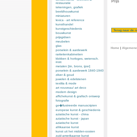
Prijs
restauratie
tekeningen, grafiek
beeldhouwkunst
miniaturen
lexica - art reference
kunsthandel
kunstgeschiedenis
bouwkunst
prijsgidsen
meubelen
glas
Home
|
Algemene
porselein & aardewerk
rariteitenkabinetten
klokken & horloges, wetensch.
instr.
metalen [tin, brons, ijzer]
porselein & aardewerk 1840-1940
zilver & goud
juwelen & edelstenen
textilia & mode
art nouveau/ art deco
modern design
affichekunst & grafisch ontwerp
fotografie
ge�llustreerde manuscripten
europese kunst & geschiedenis
aziatische kunst - china
aziatische kunst - japan
aziatische kunst
afrikaanse kunst
kunst uit het midden-oosten
zuid-amerikaanse kunst