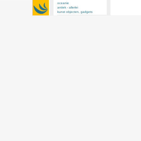
oceanie
antiek - allerlei
kunst objecten, gadgets