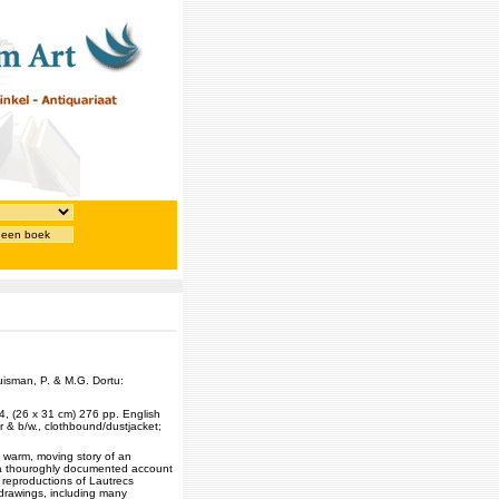
 een boek
man, P. & M.G. Dortu:
, (26 x 31 cm) 276 pp. English
ur & b/w., clothbound/dustjacket;
a warm, moving story of an
a thouroghly documented account
 reproductions of Lautrecs
 drawings, including many