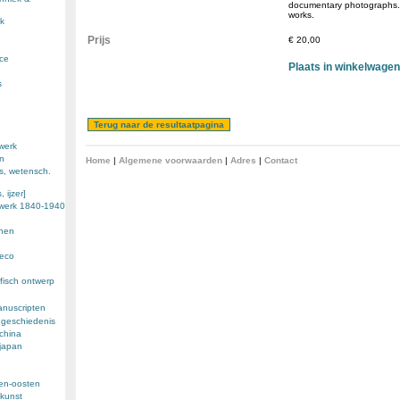
documentary photographs. 
works.
k
Prijs
€ 20,00
nce
Plaats in winkelwagen
s
werk
en
Home
|
Algemene voorwaarden
|
Adres
|
Contact
s, wetensch.
 ijzer]
ewerk 1840-1940
enen
deco
fisch ontwerp
anuscripten
 geschiedenis
 china
 japan
den-oosten
kunst