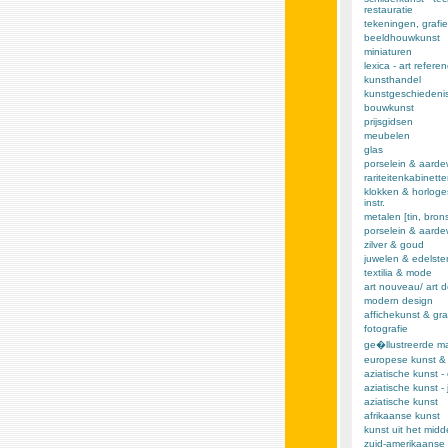
restauratie
tekeningen, grafie
beeldhouwkunst
miniaturen
lexica - art refere
kunsthandel
kunstgeschiedeni
bouwkunst
prijsgidsen
meubelen
glas
porselein & aarde
rariteitenkabinett
klokken & horloge
instr.
metalen [tin, brons,
porselein & aard
zilver & goud
juwelen & edelst
textilia & mode
art nouveau/ art 
modern design
affichekunst & gra
fotografie
ge�llustreerde m
europese kunst &
aziatische kunst -
aziatische kunst -
aziatische kunst
afrikaanse kunst
kunst uit het mid
zuid-amerikaanse 