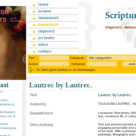
Home
actueel
nieuwsbrief
boekenkast
uitgeverij
art books
adres
contact
Titel
Categorie
Auteur
Trefwoord
zoek
::
Er zitten geen boeken in uw winkelwagen
Lautrec by Lautrec.
sen
Titel
Lautrec by Lautrec.
gemeen
Auteur(s)
TOULOUSE-LAUTREC - Huis
derlands &
andschappen
Gepubliceerd
Lausanne/ New jersey 1964
rines zee &
text, numerous ills. in colo
llevens
Omschrijving
Text and pictures provide 
engaging personality and 
enbaar/prive
of his work. With numerous
paintings, lithographs and
chniek &