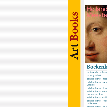
cartografie, atlas
monografieën
schilderkunst- al
schilderkunst - ne
vlaams
schilderkunst - l
schilderkunst - ma
riviergezichten
schilderkunst - sti
schilderkunst - op
collecties
schilderkunst - te