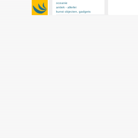
oceanie
antiek - allerlei
kunst objecten, gadgets