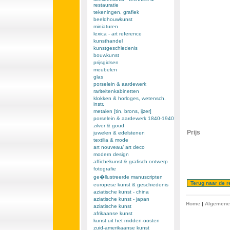
restauratie
tekeningen, grafiek
beeldhouwkunst
miniaturen
lexica - art reference
kunsthandel
kunstgeschiedenis
bouwkunst
prijsgidsen
meubelen
glas
porselein & aardewerk
rariteitenkabinetten
klokken & horloges, wetensch.
instr.
metalen [tin, brons, ijzer]
porselein & aardewerk 1840-1940
zilver & goud
Prijs
juwelen & edelstenen
textilia & mode
art nouveau/ art deco
modern design
affichekunst & grafisch ontwerp
fotografie
ge�llustreerde manuscripten
europese kunst & geschiedenis
aziatische kunst - china
aziatische kunst - japan
Home
|
Algemene
aziatische kunst
afrikaanse kunst
kunst uit het midden-oosten
zuid-amerikaanse kunst