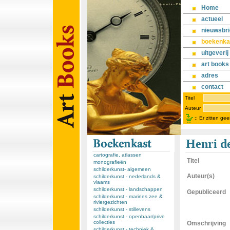
Home
actueel
nieuwsbri
boekenka
uitgeverij
art books
adres
contact
Titel
Auteur
::
Er zitten ge
Henri d
cartografie, atlassen
Titel
monografieën
schilderkunst- algemeen
Auteur(s)
schilderkunst - nederlands &
vlaams
schilderkunst - landschappen
Gepubliceerd
schilderkunst - marines zee &
riviergezichten
schilderkunst - stillevens
schilderkunst - openbaar/prive
collecties
Omschrijving
schilderkunst - techniek &