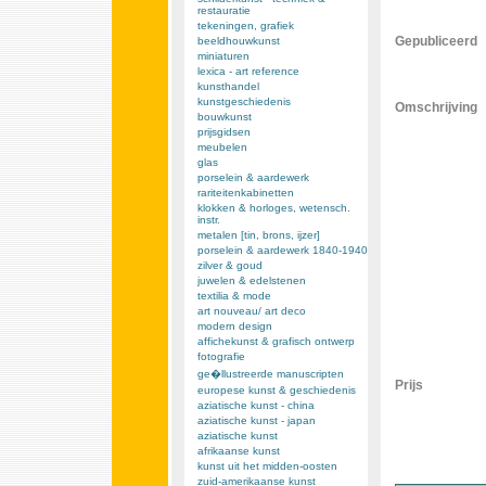
restauratie
tekeningen, grafiek
Gepubliceerd
beeldhouwkunst
miniaturen
lexica - art reference
kunsthandel
kunstgeschiedenis
Omschrijving
bouwkunst
prijsgidsen
meubelen
glas
porselein & aardewerk
rariteitenkabinetten
klokken & horloges, wetensch.
instr.
metalen [tin, brons, ijzer]
porselein & aardewerk 1840-1940
zilver & goud
juwelen & edelstenen
textilia & mode
art nouveau/ art deco
modern design
affichekunst & grafisch ontwerp
fotografie
ge�llustreerde manuscripten
Prijs
europese kunst & geschiedenis
aziatische kunst - china
aziatische kunst - japan
aziatische kunst
afrikaanse kunst
kunst uit het midden-oosten
zuid-amerikaanse kunst