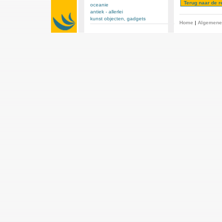
oceanie
antiek - allerlei
kunst objecten, gadgets
Home
|
Algemene