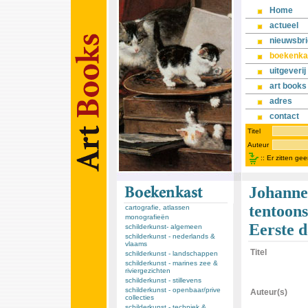
Home
actueel
nieuwsbri
boekenka
uitgeverij
art books
adres
contact
Titel
Auteur
::
Er zitten ge
Johanne
tentoons
cartografie, atlassen
monografieën
Eerste d
schilderkunst- algemeen
schilderkunst - nederlands &
vlaams
Titel
schilderkunst - landschappen
schilderkunst - marines zee &
riviergezichten
schilderkunst - stillevens
schilderkunst - openbaar/prive
Auteur(s)
collecties
schilderkunst - techniek &