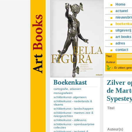
Home
actueel
nieuwsbri
boekenka
uitgeverij
art books
adres
contact
Titel
Auteur
::
Er zitten ge
Zilver o
de Mart
cartografie, atlassen
monografieën
Sypestey
schilderkunst- algemeen
schilderkunst - nederlands &
vlaams
Titel
schilderkunst - landschappen
schilderkunst - marines zee &
riviergezichten
schilderkunst - stillevens
schilderkunst - openbaar/prive
collecties
Auteur(s)
schilderkunst - techniek &