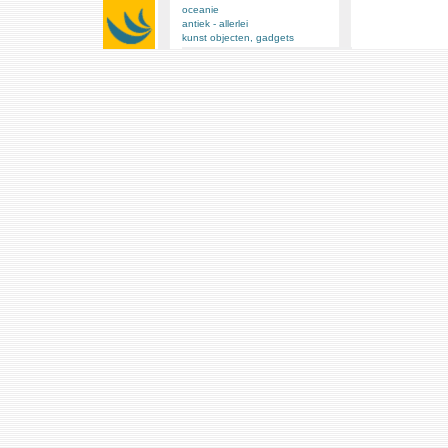
oceanie
antiek - allerlei
kunst objecten, gadgets