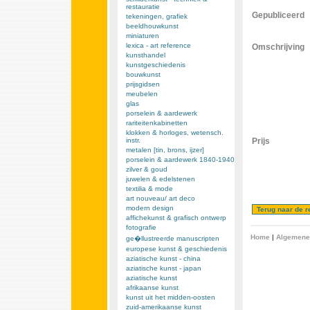
restauratie
Gepubliceerd
tekeningen, grafiek
beeldhouwkunst
miniaturen
lexica - art reference
Omschrijving
kunsthandel
kunstgeschiedenis
bouwkunst
prijsgidsen
meubelen
glas
porselein & aardewerk
rariteitenkabinetten
klokken & horloges, wetensch.
instr.
Prijs
metalen [tin, brons, ijzer]
porselein & aardewerk 1840-1940
zilver & goud
juwelen & edelstenen
textilia & mode
art nouveau/ art deco
modern design
affichekunst & grafisch ontwerp
fotografie
Home
|
Algemene
ge�llustreerde manuscripten
europese kunst & geschiedenis
aziatische kunst - china
aziatische kunst - japan
aziatische kunst
afrikaanse kunst
kunst uit het midden-oosten
zuid-amerikaanse kunst