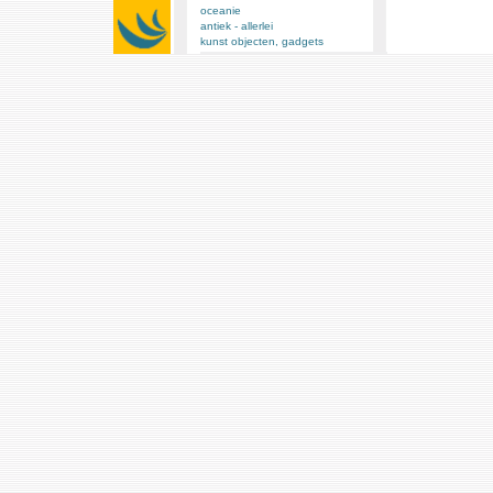
oceanie
antiek - allerlei
kunst objecten, gadgets