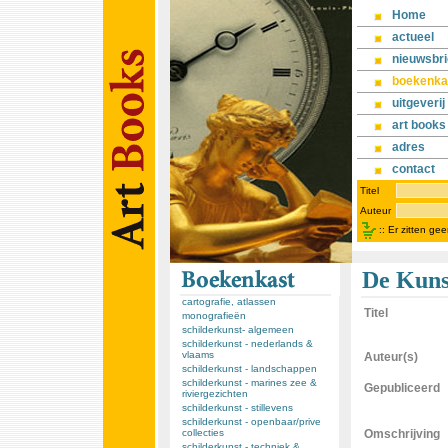
Home
actueel
nieuwsbri
boekenka
uitgeverij
art books
adres
contact
Titel
Auteur
::
Er zitten ge
De Kunst
cartografie, atlassen
Titel
monografieën
schilderkunst- algemeen
schilderkunst - nederlands &
vlaams
Auteur(s)
schilderkunst - landschappen
schilderkunst - marines zee &
Gepubliceerd
riviergezichten
schilderkunst - stillevens
schilderkunst - openbaar/prive
collecties
Omschrijving
schilderkunst - techniek &