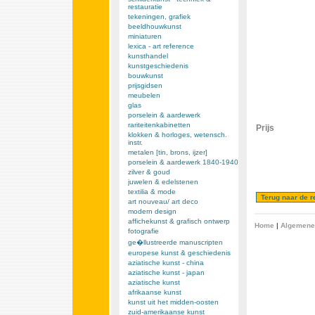
restauratie
tekeningen, grafiek
beeldhouwkunst
miniaturen
lexica - art reference
kunsthandel
kunstgeschiedenis
bouwkunst
prijsgidsen
meubelen
glas
porselein & aardewerk
rariteitenkabinetten
Prijs
klokken & horloges, wetensch.
instr.
metalen [tin, brons, ijzer]
porselein & aardewerk 1840-1940
zilver & goud
juwelen & edelstenen
textilia & mode
art nouveau/ art deco
modern design
affichekunst & grafisch ontwerp
Home
|
Algemene
fotografie
ge�llustreerde manuscripten
europese kunst & geschiedenis
aziatische kunst - china
aziatische kunst - japan
aziatische kunst
afrikaanse kunst
kunst uit het midden-oosten
zuid-amerikaanse kunst