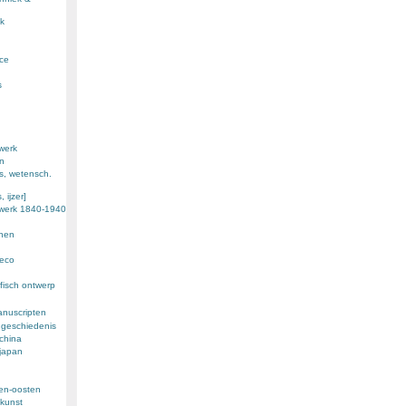
k
nce
s
werk
en
s, wetensch.
 ijzer]
ewerk 1840-1940
enen
deco
fisch ontwerp
anuscripten
 geschiedenis
 china
 japan
den-oosten
kunst