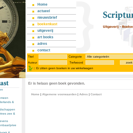
Home
actueel
nieuwsbrief
boekenkast
uitgeverij
art books
adres
contact
Titel
Categorie
Auteur
Trefwoord
zoek
::
Er zitten geen boeken in uw winkelwagen
Er is helaas geen boek gevonden.
sen
Home
|
Algemene voorwaarden
|
Adres
|
Contact
gemeen
derlands &
andschappen
rines zee &
llevens
enbaar/prive
chniek &