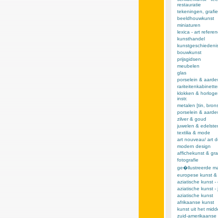
restauratie
tekeningen, grafie
beeldhouwkunst
miniaturen
lexica - art refere
kunsthandel
kunstgeschiedeni
bouwkunst
prijsgidsen
meubelen
glas
porselein & aarde
rariteitenkabinett
klokken & horloge
instr.
metalen [tin, brons,
porselein & aard
zilver & goud
juwelen & edelst
textilia & mode
art nouveau/ art 
modern design
affichekunst & gra
fotografie
ge�llustreerde m
europese kunst &
aziatische kunst -
aziatische kunst -
aziatische kunst
afrikaanse kunst
kunst uit het mid
zuid-amerikaanse 