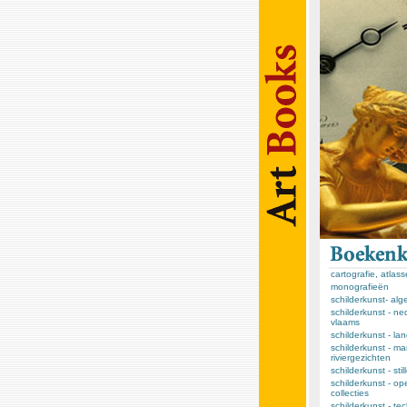
cartografie, atlas
monografieën
schilderkunst- al
schilderkunst - ne
vlaams
schilderkunst - l
schilderkunst - ma
riviergezichten
schilderkunst - sti
schilderkunst - op
collecties
schilderkunst - te