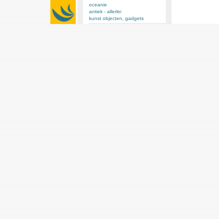
oceanie
antiek - allerlei
kunst objecten, gadgets