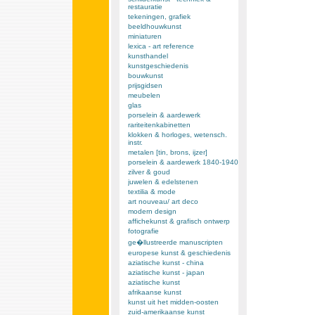
restauratie
tekeningen, grafiek
beeldhouwkunst
miniaturen
lexica - art reference
kunsthandel
kunstgeschiedenis
bouwkunst
prijsgidsen
meubelen
glas
porselein & aardewerk
rariteitenkabinetten
klokken & horloges, wetensch.
instr.
metalen [tin, brons, ijzer]
porselein & aardewerk 1840-1940
zilver & goud
juwelen & edelstenen
textilia & mode
art nouveau/ art deco
modern design
affichekunst & grafisch ontwerp
fotografie
ge�llustreerde manuscripten
europese kunst & geschiedenis
aziatische kunst - china
aziatische kunst - japan
aziatische kunst
afrikaanse kunst
kunst uit het midden-oosten
zuid-amerikaanse kunst