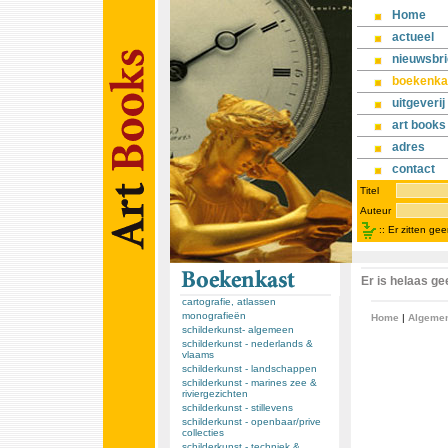
Home
actueel
nieuwsbri
boekenka
uitgeverij
art books
adres
contact
Titel
Auteur
::
Er zitten ge
Er is helaas g
cartografie, atlassen
monografieën
Home
|
Algeme
schilderkunst- algemeen
schilderkunst - nederlands &
vlaams
schilderkunst - landschappen
schilderkunst - marines zee &
riviergezichten
schilderkunst - stillevens
schilderkunst - openbaar/prive
collecties
schilderkunst - techniek &