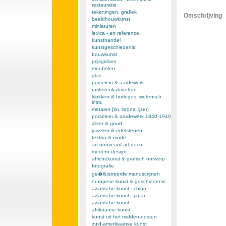
restauratie
tekeningen, grafiek
Omschrijving
beeldhouwkunst
miniaturen
lexica - art reference
kunsthandel
kunstgeschiedenis
bouwkunst
prijsgidsen
meubelen
glas
porselein & aardewerk
rariteitenkabinetten
klokken & horloges, wetensch.
instr.
metalen [tin, brons, ijzer]
porselein & aardewerk 1840-1940
zilver & goud
juwelen & edelstenen
textilia & mode
art nouveau/ art deco
modern design
affichekunst & grafisch ontwerp
fotografie
ge�llustreerde manuscripten
europese kunst & geschiedenis
aziatische kunst - china
aziatische kunst - japan
aziatische kunst
afrikaanse kunst
kunst uit het midden-oosten
zuid-amerikaanse kunst