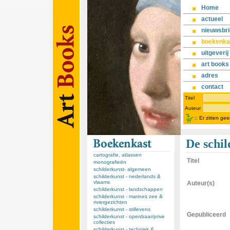
Home
actueel
nieuwsbri
boekenka
uitgeverij
art books
adres
contact
Titel
Auteur
::
Er zitten ge
De schi
cartografie, atlassen
Titel
monografieën
schilderkunst- algemeen
schilderkunst - nederlands &
vlaams
Auteur(s)
schilderkunst - landschappen
schilderkunst - marines zee &
riviergezichten
schilderkunst - stillevens
Gepubliceerd
schilderkunst - openbaar/prive
collecties
schilderkunst - techniek &