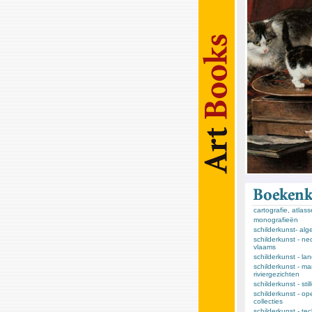
cartografie, atlas
monografieën
schilderkunst- al
schilderkunst - ne
vlaams
schilderkunst - l
schilderkunst - ma
riviergezichten
schilderkunst - sti
schilderkunst - op
collecties
schilderkunst - te