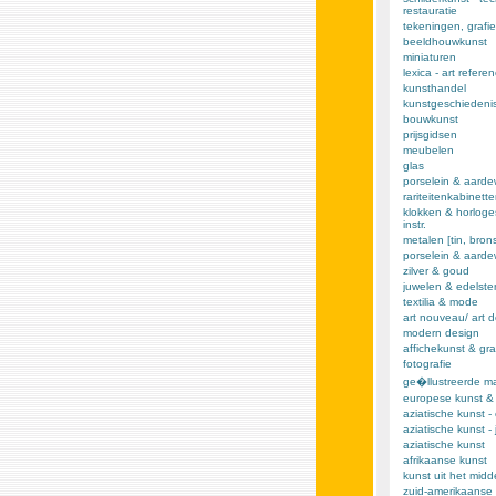
restauratie
tekeningen, grafie
beeldhouwkunst
miniaturen
lexica - art refere
kunsthandel
kunstgeschiedeni
bouwkunst
prijsgidsen
meubelen
glas
porselein & aarde
rariteitenkabinett
klokken & horloge
instr.
metalen [tin, brons,
porselein & aard
zilver & goud
juwelen & edelst
textilia & mode
art nouveau/ art 
modern design
affichekunst & gra
fotografie
ge�llustreerde m
europese kunst &
aziatische kunst -
aziatische kunst -
aziatische kunst
afrikaanse kunst
kunst uit het mid
zuid-amerikaanse 