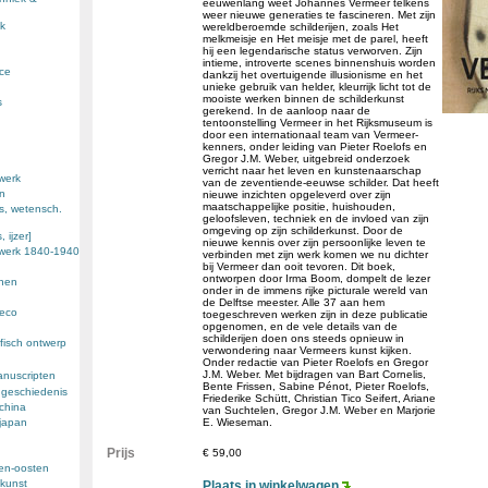
eeuwenlang weet Johannes Vermeer telkens
weer nieuwe generaties te fascineren. Met zijn
k
wereldberoemde schilderijen, zoals Het
melkmeisje en Het meisje met de parel, heeft
hij een legendarische status verworven. Zijn
intieme, introverte scenes binnenshuis worden
nce
dankzij het overtuigende illusionisme en het
unieke gebruik van helder, kleurrijk licht tot de
mooiste werken binnen de schilderkunst
s
gerekend. In de aanloop naar de
tentoonstelling Vermeer in het Rijksmuseum is
door een internationaal team van Vermeer-
kenners, onder leiding van Pieter Roelofs en
Gregor J.M. Weber, uitgebreid onderzoek
verricht naar het leven en kunstenaarschap
werk
van de zeventiende-eeuwse schilder. Dat heeft
en
nieuwe inzichten opgeleverd over zijn
maatschappelijke positie, huishouden,
s, wetensch.
geloofsleven, techniek en de invloed van zijn
omgeving op zijn schilderkunst. Door de
 ijzer]
nieuwe kennis over zijn persoonlijke leven te
ewerk 1840-1940
verbinden met zijn werk komen we nu dichter
bij Vermeer dan ooit tevoren. Dit boek,
ontworpen door Irma Boom, dompelt de lezer
enen
onder in de immens rijke picturale wereld van
de Delftse meester. Alle 37 aan hem
deco
toegeschreven werken zijn in deze publicatie
opgenomen, en de vele details van de
schilderijen doen ons steeds opnieuw in
fisch ontwerp
verwondering naar Vermeers kunst kijken.
Onder redactie van Pieter Roelofs en Gregor
J.M. Weber. Met bijdragen van Bart Cornelis,
anuscripten
Bente Frissen, Sabine Pénot, Pieter Roelofs,
 geschiedenis
Friederike Schütt, Christian Tico Seifert, Ariane
 china
van Suchtelen, Gregor J.M. Weber en Marjorie
 japan
E. Wieseman.
Prijs
€ 59,00
den-oosten
kunst
Plaats in winkelwagen