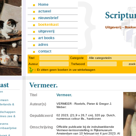
Home
actueel
nieuwsbrief
boekenkast
uitgeverij
art books
adres
contact
Titel
Categorie
Auteur
Trefwoord
zoek
::
Er zitten geen boeken in uw winkelwagen
Vermeer.
sen
Titel
Vermeer.
gemeen
Auteur(s)
VERMEER - Roelofs, Pieter & Gregor J.
derlands &
Weber:
andschappen
Gepubliceerd
02 2023, (21,9 x 26,7 cm), 320 pp. Dutch,
rines zee &
numerous colour ills., hardcover.
llevens
Omschrijving
Officiële publicatie bij de indrukwekkende
enbaar/prive
Vermeer-tentoonstelling in Rijksmuseum
Amsterdam van 10 februari tot 4 juni 2023. Al
chniek &