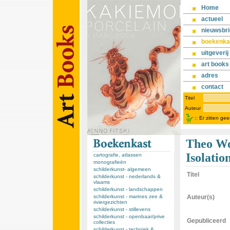
Home
actueel
nieuwsbri
boekenka
uitgeverij
art books
adres
contact
Titel
Auteur
::
Er zitten ge
Theo Wo
Isolation
cartografie, atlassen
monografieën
schilderkunst- algemeen
Titel
schilderkunst - nederlands &
vlaams
schilderkunst - landschappen
schilderkunst - marines zee &
Auteur(s)
riviergezichten
schilderkunst - stillevens
schilderkunst - openbaar/prive
Gepubliceerd
collecties
schilderkunst - techniek &