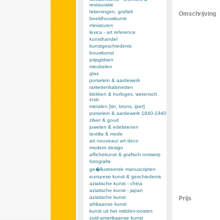
restauratie
tekeningen, grafiek
Omschrijving
beeldhouwkunst
miniaturen
lexica - art reference
kunsthandel
kunstgeschiedenis
bouwkunst
prijsgidsen
meubelen
glas
porselein & aardewerk
rariteitenkabinetten
klokken & horloges, wetensch.
instr.
metalen [tin, brons, ijzer]
porselein & aardewerk 1840-1940
zilver & goud
juwelen & edelstenen
textilia & mode
art nouveau/ art deco
modern design
affichekunst & grafisch ontwerp
fotografie
ge�llustreerde manuscripten
europese kunst & geschiedenis
aziatische kunst - china
aziatische kunst - japan
aziatische kunst
Prijs
afrikaanse kunst
kunst uit het midden-oosten
zuid-amerikaanse kunst