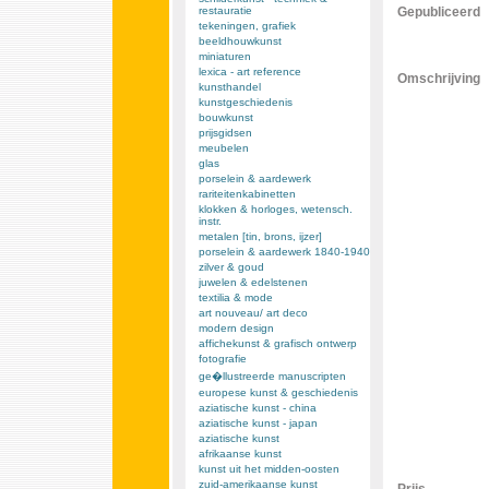
restauratie
Gepubliceerd
tekeningen, grafiek
beeldhouwkunst
miniaturen
lexica - art reference
Omschrijving
kunsthandel
kunstgeschiedenis
bouwkunst
prijsgidsen
meubelen
glas
porselein & aardewerk
rariteitenkabinetten
klokken & horloges, wetensch.
instr.
metalen [tin, brons, ijzer]
porselein & aardewerk 1840-1940
zilver & goud
juwelen & edelstenen
textilia & mode
art nouveau/ art deco
modern design
affichekunst & grafisch ontwerp
fotografie
ge�llustreerde manuscripten
europese kunst & geschiedenis
aziatische kunst - china
aziatische kunst - japan
aziatische kunst
afrikaanse kunst
kunst uit het midden-oosten
zuid-amerikaanse kunst