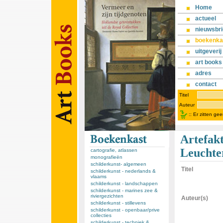
Home
actueel
nieuwsbri
boekenka
uitgeverij
art books
adres
contact
Titel
Auteur
::
Er zitten ge
Artefak
Leuchte
cartografie, atlassen
monografieën
schilderkunst- algemeen
Titel
schilderkunst - nederlands &
vlaams
schilderkunst - landschappen
schilderkunst - marines zee &
riviergezichten
Auteur(s)
schilderkunst - stillevens
schilderkunst - openbaar/prive
collecties
schilderkunst - techniek &