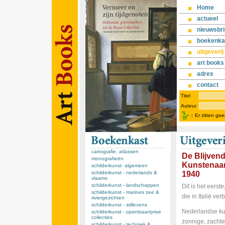
Home
actueel
nieuwsbri
boekenka
uitgeverij
art books
adres
contact
Titel
Auteur
::
Er zitten ge
cartografie, atlassen
De Blijven
monografieën
Kunstenaars
schilderkunst- algemeen
schilderkunst - nederlands &
1940
vlaams
schilderkunst - landschappen
Dit is het eers
schilderkunst - marines zee &
die in Italië v
riviergezichten
schilderkunst - stillevens
Nederlandse kun
schilderkunst - openbaar/prive
collecties
zonnige, zachte 
schilderkunst - techniek &