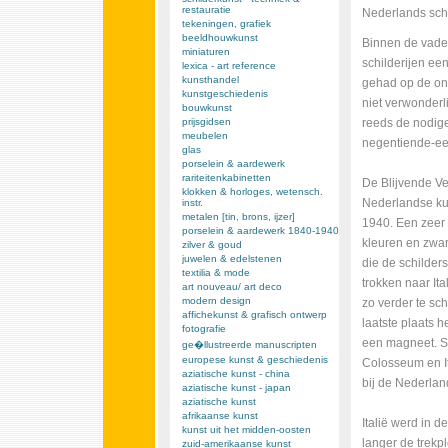
restauratie
Nederlands sch
tekeningen, grafiek
beeldhouwkunst
Binnen de vader
miniaturen
schilderijen ee
lexica - art reference
kunsthandel
gehad op de ont
kunstgeschiedenis
niet verwonderl
bouwkunst
prijsgidsen
reeds de nodige
meubelen
negentiende-eeu
glas
porselein & aardewerk
rariteitenkabinetten
De Blijvende Ver
klokken & horloges, wetensch.
Nederlandse kun
instr.
metalen [tin, brons, ijzer]
1940. Een zeer
porselein & aardewerk 1840-1940
kleuren en zwart
zilver & goud
juwelen & edelstenen
die de schilder
textilia & mode
trokken naar It
art nouveau/ art deco
modern design
zo verder te sch
affichekunst & grafisch ontwerp
laatste plaats 
fotografie
een magneet. S
ge�llustreerde manuscripten
europese kunst & geschiedenis
Colosseum en It
aziatische kunst - china
bij de Nederlan
aziatische kunst - japan
aziatische kunst
afrikaanse kunst
Italië werd in 
kunst uit het midden-oosten
langer de trekp
zuid-amerikaanse kunst