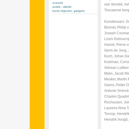
oceanie
van Venetië, het
antiek - allerlei
Toscaanse berg
kunst objecten, gadgets
Kunstenaars: Ge
Bonnet, Philip v
Joseph Coomans
Louis Dubourcq,
Hamel, Pierre va
Germ de Jong, J
Koch, Johan Da
Koelman, Corne
Adriaan Lubbers
Maks, Jacob Mar
Mesker, Martin
Oyens, Pieter O
Antonie Sminck 
Charles Quadvli
Rochussen, Jul
Laurens Alma Ta
Toorop, Hendrik 
Hendrik Voogd, 