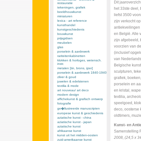
Dit jaaroverzich
restauratie
tekeningen, grafiek
het 33ste deel,
beeldhouwkunst
liefst 3500 voo
miniaturen
lexica - art reference
zijn verkocht op
kunsthandel
antiekveilingen
kunstgeschiedenis
en België. Alle
bouwkunst
prijsgidsen
zijn afgebeeld,
meubelen
voorzien van de
glas
porselein & aardewerk
(inclusief opgel
rariteitenkabinetten
van Nederlands
klokken & horloges, wetensch.
instr.
Belgische kuns
metalen [tin, brons, ijzer]
sculpturen, tek
porselein & aardewerk 1840-1940
zilver & goud
grafiek, boeken
juwelen & edelstenen
porselein en aa
textilia & mode
en kristal, wap
art nouveau/ art deco
modern design
textilia, archeo
affichekunst & grafisch ontwerp
speelgoed, klok
fotografie
ge�llustreerde manuscripten
deco, oosterse k
europese kunst & geschiedenis
oldtimers, muzi
aziatische kunst - china
aziatische kunst - japan
Kunst- en Anti
aziatische kunst
afrikaanse kunst
Samenstelling 
kunst uit het midden-oosten
2008, (24,5 x 34
zuid-amerikaanse kunst