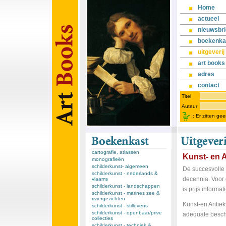
Home
actueel
nieuwsbri
boekenka
uitgeverij
art books
adres
contact
Titel
Auteur
::
Er zitten ge
cartografie, atlassen
Kunst- en A
monografieën
schilderkunst- algemeen
De succesvolle 
schilderkunst - nederlands &
decennia. Voor 
vlaams
schilderkunst - landschappen
is prijs informat
schilderkunst - marines zee &
riviergezichten
Kunst-en Antiekv
schilderkunst - stillevens
schilderkunst - openbaar/prive
adequate besch
collecties
schilderkunst - techniek &