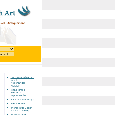
en boek
Het verzamelen van
antieke
Nederlandse
Klokken
Isaac Israels
Hollands
Impressionist
Raveel & Van Gogh
BROCHURE
Jheronimus Bosch
[ca.1450-1516]
Welkom op de