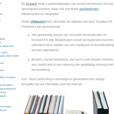
k
Bij
Actueel
vindt u aankondigingen van recent verschenen (of nog 
verschijnen) boeken, maar ook eventuele
aanbiedingen
,
intekenacties en dergelijke.
nce
s
Onder
Uitgeverij
treft u tenslotte de uitgaven die door Scriptum Art
Publishers zijn gerealiseerd.
Alle genoemde prijzen zijn exclusief verzendkosten en
werk
inclusief 6% btw. Bestellingen vanuit het buitenland kunnen
en
uitsluitend door middel van een creditcard of vooruitbetalin
s, wetensch.
worden afgerekend.
 ijzer]
ewerk 1840-1940
Bestelt u vanuit Nederland, dan kunt u ook betalen middels
enen
een credit-card of een rekening die gelijktijdig ontvangt met
uw bestelling.
deco
fisch ontwerp
N.B.: Onze verbinding is beveiligd en garandeert een veilige
doorgifte van uw informatie over het Internet.
anuscripten
 geschiedenis
 china
 japan
den-oosten
kunst