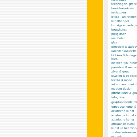
tekeningen, grafie
beeldhouwkunst
miniaturen
lexica - art refere
kunsthandel
kunstgeschiedeni
bouwkunst
prijsgidsen
meubelen
glas
porselein & aarde
rariteitenkabinett
klokken & horloge
instr.
metalen [tin, brons,
porselein & aard
zilver & goud
juwelen & edelst
textilia & mode
art nouveau/ art 
modern design
affichekunst & gra
fotografie
ge�llustreerde m
europese kunst &
aziatische kunst -
aziatische kunst -
aziatische kunst
afrikaanse kunst
kunst uit het mid
zuid-amerikaanse 
oceanie