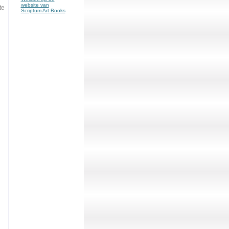
website van
te
Scriptum Art Books
g