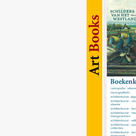
cartografie, atlas
monografieën
schilderkunst- al
schilderkunst - ne
vlaams
schilderkunst - l
schilderkunst - ma
riviergezichten
schilderkunst - sti
schilderkunst - op
collecties
schilderkunst - te
restauratie