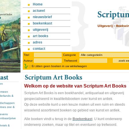
Home
actueel
nieuwsbrief
boekenkast
uitgeverij
art books
adres
contact
Titel
Categorie
Auteur
Trefwoord
zoek e
::
Er zitten geen boeken in uw winkelwagen
sen
Welkom op de website van Scriptum Art Books
gemeen
Scriptum Art Books is een boekhandel, antiquariaat en uitgeverij
derlands &
gespecialiseerd in kwaliteitsboeken over kunst en antiek.
andschappen
Op deze website kunt u een keuze maken uit een ruim en steeds
rines zee &
wisselend assortiment boeken op gebied van kunst en antiek.
llevens
enbaar/prive
Alle boeken vindt u terug in de
Boekenkast
. U kunt onderwerp
onderwerp zoeken, maar op titel en eventueel op trefwoord.
chniek &