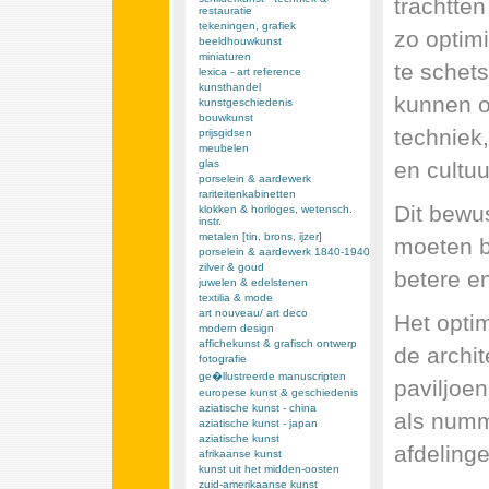
trachtte
restauratie
tekeningen, grafiek
zo optimi
beeldhouwkunst
miniaturen
te schets
lexica - art reference
kunsthandel
kunnen o
kunstgeschiedenis
bouwkunst
techniek
prijsgidsen
meubelen
en cultuu
glas
porselein & aardewerk
rariteitenkabinetten
Dit bewu
klokken & horloges, wetensch.
instr.
metalen [tin, brons, ijzer]
moeten b
porselein & aardewerk 1840-1940
zilver & goud
betere e
juwelen & edelstenen
textilia & mode
art nouveau/ art deco
Het opti
modern design
affichekunst & grafisch ontwerp
de archi
fotografie
ge�llustreerde manuscripten
paviljoen
europese kunst & geschiedenis
aziatische kunst - china
als numm
aziatische kunst - japan
aziatische kunst
afdelinge
afrikaanse kunst
kunst uit het midden-oosten
zuid-amerikaanse kunst