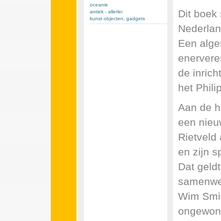
oceanie
Dit boek
antiek - allerlei
kunst objecten, gadgets
Nederlan
Een alge
enerveren
de inric
het Phili
Aan de h
een nieuw
Rietveld
en zijn 
Dat geldt
samenwer
Wim Smit
ongewone