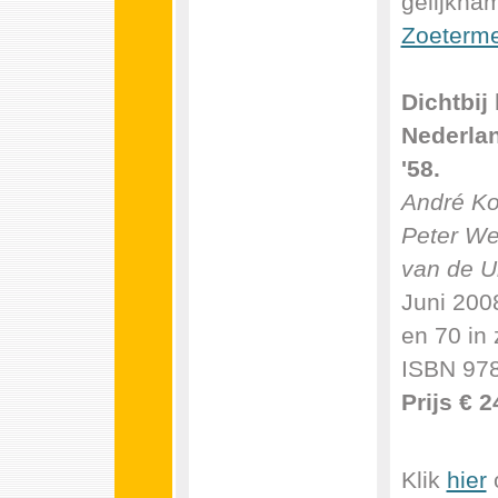
gelijknam
Zoeterm
Dichtbij
Nederlan
'58.
André Ko
Peter We
van de Un
Juni 2008
en 70 in 
ISBN 978
Prijs € 2
Klik
hier