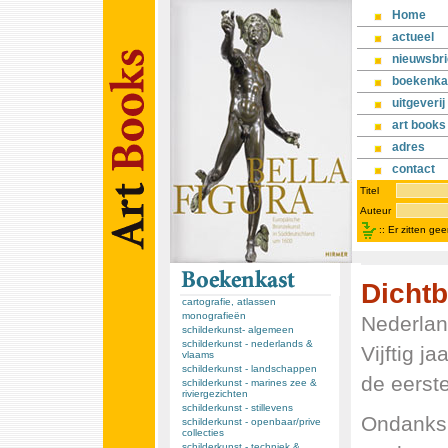
Home
actueel
nieuwsbri
boekenka
uitgeverij
art books
adres
contact
Titel
Auteur
::
Er zitten ge
Dichtb
cartografie, atlassen
monografieën
Nederland
schilderkunst- algemeen
schilderkunst - nederlands &
Vijftig j
vlaams
schilderkunst - landschappen
de eerste
schilderkunst - marines zee &
riviergezichten
schilderkunst - stillevens
Ondanks 
schilderkunst - openbaar/prive
collecties
schilderkunst - techniek &