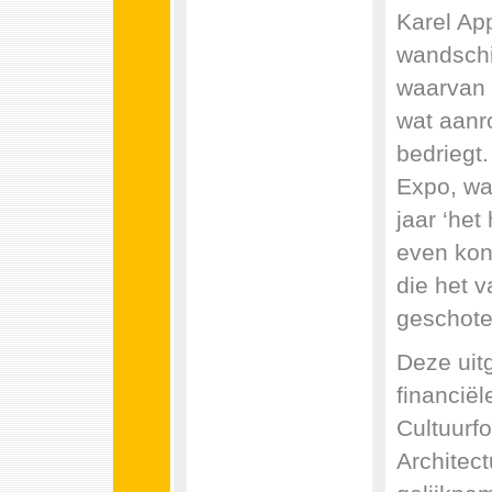
Karel Ap
wandschi
waarvan d
wat aanro
bedriegt
Expo, wan
jaar ‘het 
even kon
die het 
geschote
Deze uit
financië
Cultuurf
Architectu