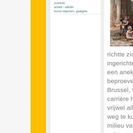
oceanie
antiek - allerlei
kunst objecten, gadgets
richtte z
ingericht
een anekd
beproeve
Brussel,
carrière
vrijwel a
weg te ku
milieu va