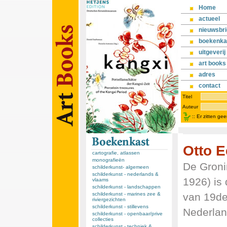
Home
actueel
nieuwsbri
boekenka
uitgeverij
art books
adres
contact
Titel
Auteur
::
Er zitten ge
Otto 
cartografie, atlassen
monografieën
De Groni
schilderkunst- algemeen
schilderkunst - nederlands &
1926) is 
vlaams
schilderkunst - landschappen
van 19de
schilderkunst - marines zee &
riviergezichten
schilderkunst - stillevens
Nederlan
schilderkunst - openbaar/prive
collecties
schilderkunst - techniek &