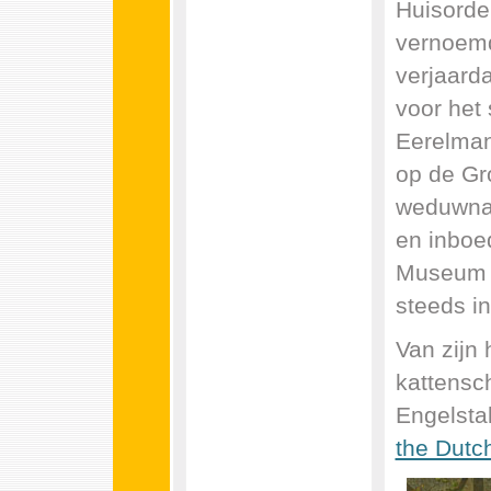
Huisorde
vernoemd.
verjaard
voor het 
Eerelman
op de Gr
weduwnaa
en inboe
Museum v
steeds in
Van zijn
kattensc
Engelsta
the Dutc