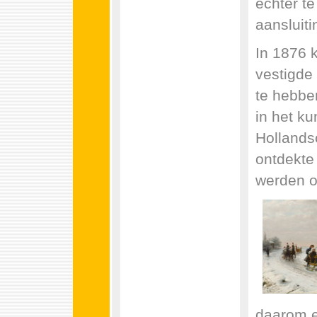
echter t
aansluiti
In 1876 
vestigde
te hebbe
in het ku
Hollands
ontdekte 
werden o
daarom e