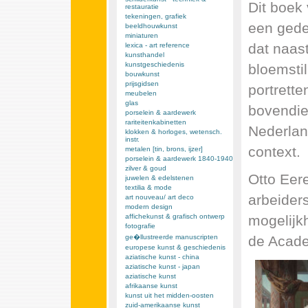
Dit boek 
restauratie
tekeningen, grafiek
een gedet
beeldhouwkunst
miniaturen
dat naas
lexica - art reference
kunsthandel
kunstgeschiedenis
bloemsti
bouwkunst
prijsgidsen
portrette
meubelen
glas
bovendie
porselein & aardewerk
rariteitenkabinetten
Nederlan
klokken & horloges, wetensch.
instr.
context.
metalen [tin, brons, ijzer]
porselein & aardewerk 1840-1940
zilver & goud
Otto Eer
juwelen & edelstenen
textilia & mode
arbeider
art nouveau/ art deco
modern design
mogelijk
affichekunst & grafisch ontwerp
fotografie
de Acade
ge�llustreerde manuscripten
europese kunst & geschiedenis
aziatische kunst - china
aziatische kunst - japan
aziatische kunst
afrikaanse kunst
kunst uit het midden-oosten
zuid-amerikaanse kunst