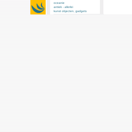
oceanie
antiek - allerlei
kunst objecten, gadgets