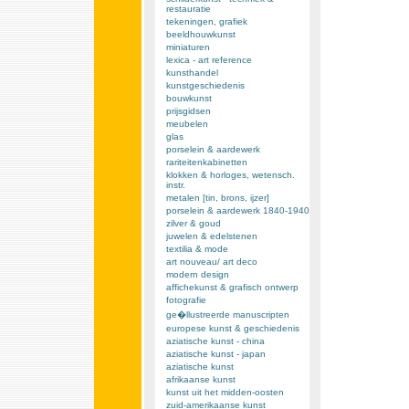
restauratie
tekeningen, grafiek
beeldhouwkunst
miniaturen
lexica - art reference
kunsthandel
kunstgeschiedenis
bouwkunst
prijsgidsen
meubelen
glas
porselein & aardewerk
rariteitenkabinetten
klokken & horloges, wetensch.
instr.
metalen [tin, brons, ijzer]
porselein & aardewerk 1840-1940
zilver & goud
juwelen & edelstenen
textilia & mode
art nouveau/ art deco
modern design
affichekunst & grafisch ontwerp
fotografie
ge�llustreerde manuscripten
europese kunst & geschiedenis
aziatische kunst - china
aziatische kunst - japan
aziatische kunst
afrikaanse kunst
kunst uit het midden-oosten
zuid-amerikaanse kunst