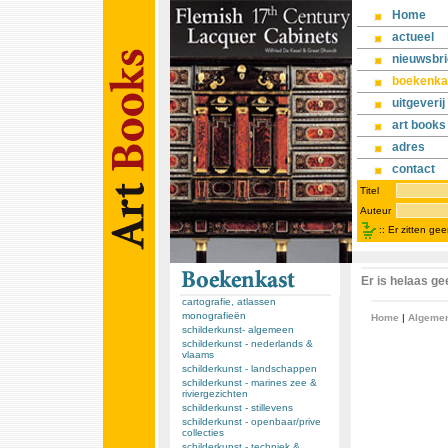
Home
actueel
nieuwsbri
boekenka
uitgeverij
art books
adres
contact
Titel
Auteur
::
Er zitten ge
Er is helaas g
cartografie, atlassen
monografieën
Home
|
Algeme
schilderkunst- algemeen
schilderkunst - nederlands &
vlaams
schilderkunst - landschappen
schilderkunst - marines zee &
riviergezichten
schilderkunst - stillevens
schilderkunst - openbaar/prive
collecties
schilderkunst - techniek &