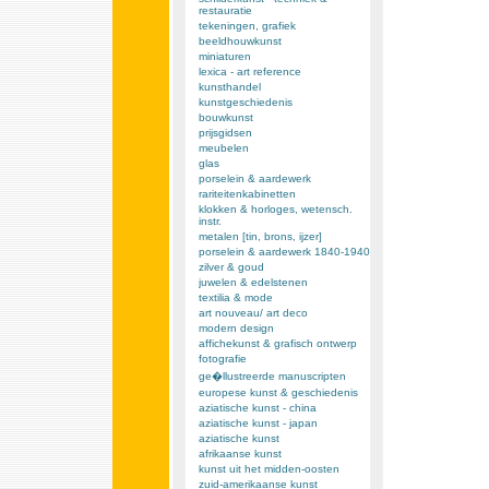
restauratie
tekeningen, grafiek
beeldhouwkunst
miniaturen
lexica - art reference
kunsthandel
kunstgeschiedenis
bouwkunst
prijsgidsen
meubelen
glas
porselein & aardewerk
rariteitenkabinetten
klokken & horloges, wetensch.
instr.
metalen [tin, brons, ijzer]
porselein & aardewerk 1840-1940
zilver & goud
juwelen & edelstenen
textilia & mode
art nouveau/ art deco
modern design
affichekunst & grafisch ontwerp
fotografie
ge�llustreerde manuscripten
europese kunst & geschiedenis
aziatische kunst - china
aziatische kunst - japan
aziatische kunst
afrikaanse kunst
kunst uit het midden-oosten
zuid-amerikaanse kunst