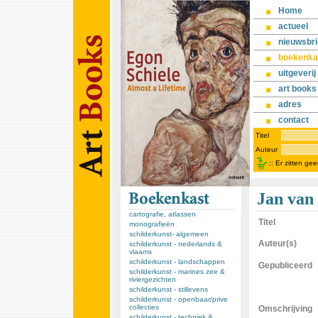
Home
actueel
nieuwsbri
boekenka
uitgeverij
art books
adres
contact
Titel
Auteur
::
Er zitten ge
Jan van 
cartografie, atlassen
Titel
monografieën
schilderkunst- algemeen
Auteur(s)
schilderkunst - nederlands &
vlaams
schilderkunst - landschappen
Gepubliceerd
schilderkunst - marines zee &
riviergezichten
schilderkunst - stillevens
schilderkunst - openbaar/prive
collecties
Omschrijving
schilderkunst - techniek &