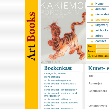
Home
actueel
nieuwsbri
boekenka
uitgeverij
art books
adres
contact
Titel
Auteur
::
Er zitten ge
Kunst- e
cartografie, atlassen
Titel
monografieën
schilderkunst- algemeen
Auteur(s)
schilderkunst - nederlands &
vlaams
schilderkunst - landschappen
Gepubliceerd
schilderkunst - marines zee &
riviergezichten
schilderkunst - stillevens
schilderkunst - openbaar/prive
collecties
Omschrijving
schilderkunst - techniek &