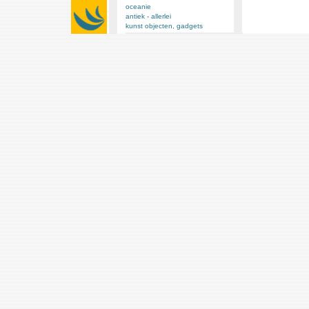
oceanie
antiek - allerlei
kunst objecten, gadgets