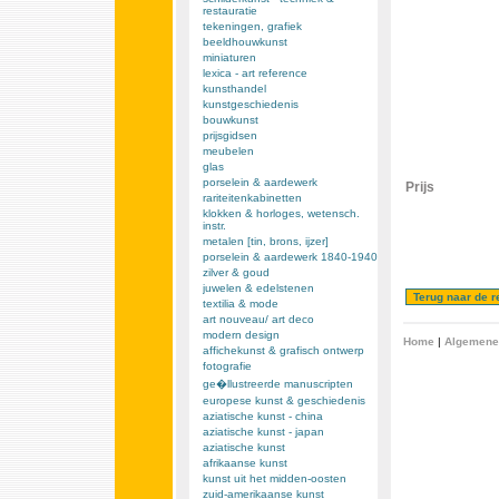
restauratie
tekeningen, grafiek
beeldhouwkunst
miniaturen
lexica - art reference
kunsthandel
kunstgeschiedenis
bouwkunst
prijsgidsen
meubelen
glas
porselein & aardewerk
Prijs
rariteitenkabinetten
klokken & horloges, wetensch.
instr.
metalen [tin, brons, ijzer]
porselein & aardewerk 1840-1940
zilver & goud
juwelen & edelstenen
textilia & mode
art nouveau/ art deco
modern design
Home
|
Algemene
affichekunst & grafisch ontwerp
fotografie
ge�llustreerde manuscripten
europese kunst & geschiedenis
aziatische kunst - china
aziatische kunst - japan
aziatische kunst
afrikaanse kunst
kunst uit het midden-oosten
zuid-amerikaanse kunst