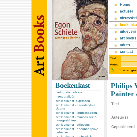
Home
actueel
nieuwsbri
boekenka
uitgeverij
art books
adres
contact
Titel
Auteur
::
Er zitten ge
Philips
Painter 
cartografie, atlassen
monografieën
schilderkunst- algemeen
Titel
schilderkunst - nederlands &
vlaams
schilderkunst - landschappen
schilderkunst - marines zee &
Auteur(s)
riviergezichten
schilderkunst - stillevens
Gepubliceerd
schilderkunst - openbaar/prive
collecties
schilderkunst - techniek &