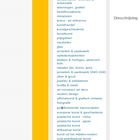
restauratie
tekeningen, grafiek
beeldhouwkunst
miniaturen
Omschrijving
lexica - art reference
kunsthandel
kunstgeschiedenis
bouwkunst
prijsgidsen
meubelen
glas
porselein & aardewerk
rariteitenkabinetten
klokken & horloges, wetensch.
instr.
metalen [tin, brons, ijzer]
porselein & aardewerk 1840-1940
zilver & goud
juwelen & edelstenen
textilia & mode
art nouveau/ art deco
modern design
affichekunst & grafisch ontwerp
fotografie
ge�llustreerde manuscripten
europese kunst & geschiedenis
aziatische kunst - china
aziatische kunst - japan
aziatische kunst
afrikaanse kunst
kunst uit het midden-oosten
zuid-amerikaanse kunst