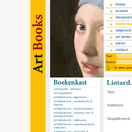
Home
actueel
nieuwsbri
boekenka
uitgeverij
art books
adres
contact
Titel
Auteur
::
Er zitten ge
Liotard.
cartografie, atlassen
Titel
monografieën
schilderkunst- algemeen
schilderkunst - nederlands &
vlaams
Auteur(s)
schilderkunst - landschappen
schilderkunst - marines zee &
riviergezichten
Gepubliceerd
schilderkunst - stillevens
schilderkunst - openbaar/prive
collecties
schilderkunst - techniek &