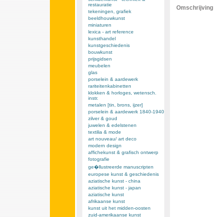
restauratie
Omschrijving
tekeningen, grafiek
beeldhouwkunst
miniaturen
lexica - art reference
kunsthandel
kunstgeschiedenis
bouwkunst
prijsgidsen
meubelen
glas
porselein & aardewerk
rariteitenkabinetten
klokken & horloges, wetensch.
instr.
metalen [tin, brons, ijzer]
porselein & aardewerk 1840-1940
zilver & goud
juwelen & edelstenen
textilia & mode
art nouveau/ art deco
modern design
affichekunst & grafisch ontwerp
fotografie
ge�llustreerde manuscripten
europese kunst & geschiedenis
aziatische kunst - china
aziatische kunst - japan
aziatische kunst
afrikaanse kunst
kunst uit het midden-oosten
zuid-amerikaanse kunst