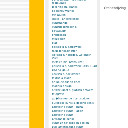
restauratie
tekeningen, grafiek
Omschrijving
beeldhouwkunst
miniaturen
lexica - art reference
kunsthandel
kunstgeschiedenis
bouwkunst
prijsgidsen
meubelen
glas
porselein & aardewerk
rariteitenkabinetten
klokken & horloges, wetensch.
instr.
metalen [tin, brons, ijzer]
porselein & aardewerk 1840-1940
zilver & goud
juwelen & edelstenen
textilia & mode
art nouveau/ art deco
modern design
affichekunst & grafisch ontwerp
fotografie
ge�llustreerde manuscripten
europese kunst & geschiedenis
aziatische kunst - china
aziatische kunst - japan
aziatische kunst
afrikaanse kunst
kunst uit het midden-oosten
zuid-amerikaanse kunst