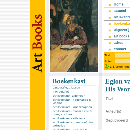
Home
actueel
nieuwsbri
boekenka
uitgeverij
art books
adres
contact
Titel
Auteur
::
Er zitten ge
Eglon va
His Wor
cartografie, atlassen
monografieën
schilderkunst- algemeen
Titel
schilderkunst - nederlands &
vlaams
schilderkunst - landschappen
schilderkunst - marines zee &
Auteur(s)
riviergezichten
schilderkunst - stillevens
Gepubliceerd
schilderkunst - openbaar/prive
collecties
schilderkunst - techniek &