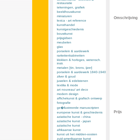
restauratie
tekeningen, grafiek
beeldhouwkunst
miniaturen
Omschrijving
lexica - art reference
kunsthandel
kunstgeschiedenis
bouwkunst
prijsgidsen
meubelen
glas
porselein & aardewerk
rariteitenkabinetten
klokken & horloges, wetensch.
instr.
metalen [tin, brons, ijzer]
porselein & aardewerk 1840-1940
zilver & goud
juwelen & edelstenen
textilia & mode
art nouveau/ art deco
modern design
affichekunst & grafisch ontwerp
fotografie
ge�llustreerde manuscripten
Prijs
europese kunst & geschiedenis
aziatische kunst - china
aziatische kunst - japan
aziatische kunst
afrikaanse kunst
kunst uit het midden-oosten
zuid-amerikaanse kunst