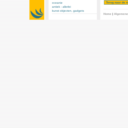
oceanie
antiek - allerlei
kunst objecten, gadgets
Home
|
Algemene