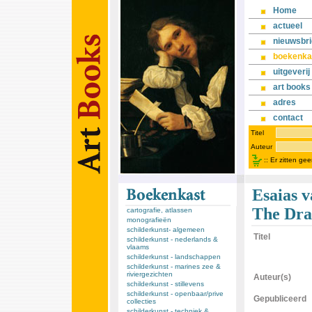
Home
actueel
nieuwsbri
boekenka
uitgeverij
art books
adres
contact
Titel
Auteur
::
Er zitten ge
Esaias v
The Dra
cartografie, atlassen
monografieën
schilderkunst- algemeen
Titel
schilderkunst - nederlands &
vlaams
schilderkunst - landschappen
schilderkunst - marines zee &
riviergezichten
Auteur(s)
schilderkunst - stillevens
schilderkunst - openbaar/prive
Gepubliceerd
collecties
schilderkunst - techniek &