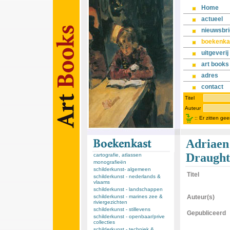
Home
actueel
nieuwsbri
boekenka
uitgeverij
art books
adres
contact
Titel
Auteur
::
Er zitten ge
Adriaen 
Draught
cartografie, atlassen
monografieën
schilderkunst- algemeen
Titel
schilderkunst - nederlands &
vlaams
schilderkunst - landschappen
schilderkunst - marines zee &
Auteur(s)
riviergezichten
schilderkunst - stillevens
Gepubliceerd
schilderkunst - openbaar/prive
collecties
schilderkunst - techniek &