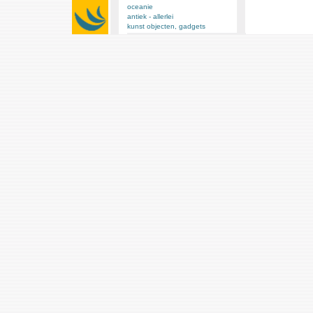
oceanie
antiek - allerlei
kunst objecten, gadgets