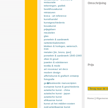
restauratie
Omschrijving
tekeningen, grafiek
beeldhouwkunst
miniaturen
lexica - art reference
kunsthandel
kunstgeschiedenis
bouwkunst
prijsgidsen
meubelen
glas
porselein & aardewerk
rariteitenkabinetten
klokken & horloges, wetensch.
instr.
metalen [tin, brons, ijzer]
porselein & aardewerk 1840-1940
zilver & goud
juwelen & edelstenen
Prijs
textilia & mode
art nouveau/ art deco
modern design
affichekunst & grafisch ontwerp
fotografie
ge�llustreerde manuscripten
europese kunst & geschiedenis
aziatische kunst - china
aziatische kunst - japan
aziatische kunst
Home
|
Algemene
afrikaanse kunst
kunst uit het midden-oosten
zuid-amerikaanse kunst