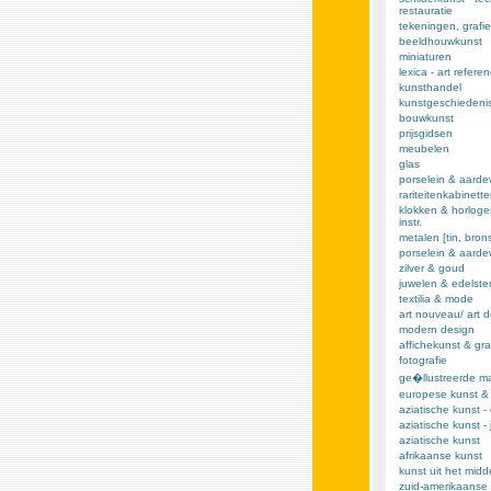
restauratie
tekeningen, grafie
beeldhouwkunst
miniaturen
lexica - art refere
kunsthandel
kunstgeschiedeni
bouwkunst
prijsgidsen
meubelen
glas
porselein & aarde
rariteitenkabinett
klokken & horloge
instr.
metalen [tin, brons,
porselein & aard
zilver & goud
juwelen & edelst
textilia & mode
art nouveau/ art 
modern design
affichekunst & gra
fotografie
ge�llustreerde m
europese kunst &
aziatische kunst -
aziatische kunst -
aziatische kunst
afrikaanse kunst
kunst uit het mid
zuid-amerikaanse 