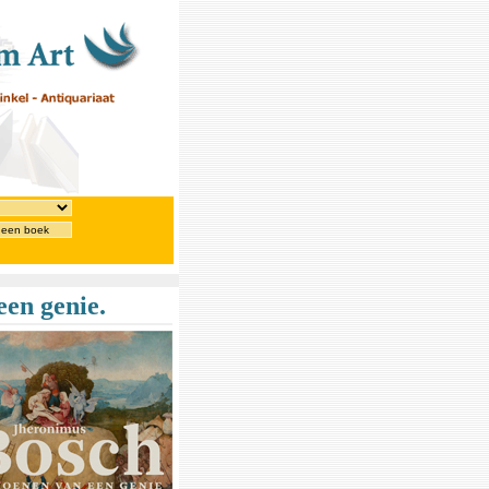
 een boek
een genie.