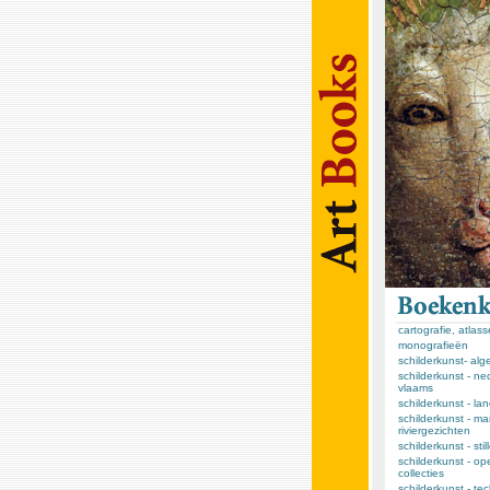
cartografie, atlas
monografieën
schilderkunst- al
schilderkunst - ne
vlaams
schilderkunst - l
schilderkunst - ma
riviergezichten
schilderkunst - sti
schilderkunst - op
collecties
schilderkunst - te