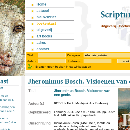
Home
actueel
nieuwsbrief
boekenkast
uitgeverij
art books
adres
contact
Titel
Categorie
Auteur
Trefwoord
zoek
::
Er zitten geen boeken in uw winkelwagen
Jheronimus Bosch. Visioenen van 
sen
Titel
Jheronimus Bosch. Visioenen van
een genie.
gemeen
derlands &
Auteur(s)
BOSCH - Ilsink, Matthijs & Jos Koldeweij:
andschappen
rines zee &
Gepubliceerd
February 2016, (22,5 x 27 cm), 192 pp. Dutch
text, 140 colour ills., paperback.
llevens
enbaar/prive
Omschrijving
Hiëronymus Bosch (1450-1516) leefde en
werkte in 's Hertogenbosch waar hij
raadselachtige schilderijen en tekeningen vol
chniek &