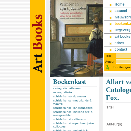
Home
actueel
nieuwsbri
boekenka
uitgeverij
art books
adres
contact
Titel
Auteur
::
Er zitten ge
Allart 
Catalogu
cartografie, atlassen
monografieën
Fox.
schilderkunst- algemeen
schilderkunst - nederlands &
vlaams
Titel
schilderkunst - landschappen
schilderkunst - marines zee &
riviergezichten
schilderkunst - stillevens
schilderkunst - openbaar/prive
Auteur(s)
collecties
schilderkunst - techniek &