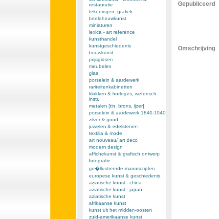
Gepubliceerd
restauratie
tekeningen, grafiek
beeldhouwkunst
miniaturen
lexica - art reference
kunsthandel
kunstgeschiedenis
Omschrijving
bouwkunst
prijsgidsen
meubelen
glas
porselein & aardewerk
rariteitenkabinetten
klokken & horloges, wetensch.
instr.
metalen [tin, brons, ijzer]
porselein & aardewerk 1840-1940
zilver & goud
juwelen & edelstenen
textilia & mode
art nouveau/ art deco
modern design
affichekunst & grafisch ontwerp
fotografie
ge�llustreerde manuscripten
europese kunst & geschiedenis
aziatische kunst - china
aziatische kunst - japan
aziatische kunst
afrikaanse kunst
kunst uit het midden-oosten
zuid-amerikaanse kunst