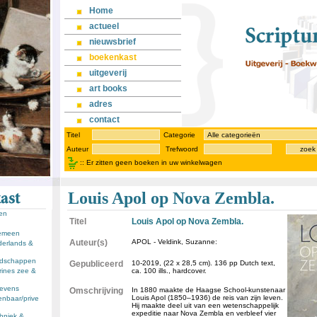
Home
actueel
nieuwsbrief
boekenkast
uitgeverij
art books
adres
contact
Titel
Categorie
Auteur
Trefwoord
zoek
::
Er zitten geen boeken in uw winkelwagen
Louis Apol op Nova Zembla.
sen
Titel
Louis Apol op Nova Zembla.
gemeen
Auteur(s)
APOL - Veldink, Suzanne:
derlands &
andschappen
Gepubliceerd
10-2019, (22 x 28,5 cm). 136 pp Dutch text,
rines zee &
ca. 100 ills., hardcover.
llevens
Omschrijving
In 1880 maakte de Haagse School-kunstenaar
Louis Apol (1850–1936) de reis van zijn leven.
enbaar/prive
Hij maakte deel uit van een wetenschappelijk
expeditie naar Nova Zembla en verbleef vier
chniek &