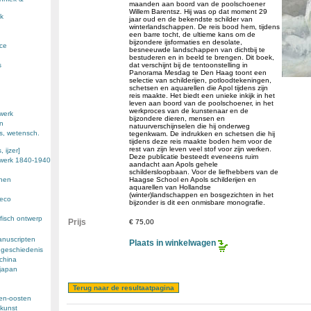
maanden aan boord van de poolschoener
Willem Barentsz. Hij was op dat moment 29
k
jaar oud en de bekendste schilder van
winterlandschappen. De reis bood hem, tijdens
een barre tocht, de ultieme kans om de
bijzondere ijsformaties en desolate,
nce
besneeuwde landschappen van dichtbij te
bestuderen en in beeld te brengen. Dit boek,
s
dat verschijnt bij de tentoonstelling in
Panorama Mesdag te Den Haag toont een
selectie van schilderijen, potloodtekeningen,
schetsen en aquarellen die Apol tijdens zijn
reis maakte. Het biedt een unieke inkijk in het
leven aan boord van de poolschoener, in het
werkproces van de kunstenaar en de
werk
bijzondere dieren, mensen en
en
natuurverschijnselen die hij onderweg
s, wetensch.
tegenkwam. De indrukken en schetsen die hij
tijdens deze reis maakte boden hem voor de
rest van zijn leven veel stof voor zijn werken.
 ijzer]
Deze publicatie besteedt eveneens ruim
ewerk 1840-1940
aandacht aan Apols gehele
schildersloopbaan. Voor de liefhebbers van de
enen
Haagse School en Apols schilderijen en
aquarellen van Hollandse
(winter)landschappen en bosgezichten in het
deco
bijzonder is dit een onmisbare monografie.
fisch ontwerp
Prijs
€ 75,00
anuscripten
Plaats in winkelwagen
 geschiedenis
 china
 japan
den-oosten
kunst