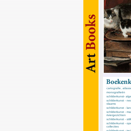
cartografie, atlas
monografieën
schilderkunst- al
schilderkunst - ne
vlaams
schilderkunst - l
schilderkunst - ma
riviergezichten
schilderkunst - sti
schilderkunst - op
collecties
schilderkunst - te