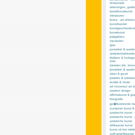
restauratie
tekeningen, grafie
beeldhouwkunst
miniaturen
lexica - art refere
kunsthandel
kunstgeschiedeni
bouwkunst
prijsgidsen
meubelen
glas
porselein & aarde
rariteitenkabinett
klokken & horloge
instr.
metalen [tin, brons,
porselein & aard
zilver & goud
juwelen & edelst
textilia & mode
art nouveau/ art 
modern design
affichekunst & gra
fotografie
ge�llustreerde m
europese kunst &
aziatische kunst -
aziatische kunst -
aziatische kunst
afrikaanse kunst
kunst uit het mid
zuid-amerikaanse 