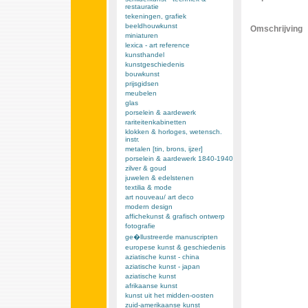
restauratie
tekeningen, grafiek
beeldhouwkunst
Omschrijving
miniaturen
lexica - art reference
kunsthandel
kunstgeschiedenis
bouwkunst
prijsgidsen
meubelen
glas
porselein & aardewerk
rariteitenkabinetten
klokken & horloges, wetensch.
instr.
metalen [tin, brons, ijzer]
porselein & aardewerk 1840-1940
zilver & goud
juwelen & edelstenen
textilia & mode
art nouveau/ art deco
modern design
affichekunst & grafisch ontwerp
fotografie
ge�llustreerde manuscripten
europese kunst & geschiedenis
aziatische kunst - china
aziatische kunst - japan
aziatische kunst
afrikaanse kunst
kunst uit het midden-oosten
zuid-amerikaanse kunst