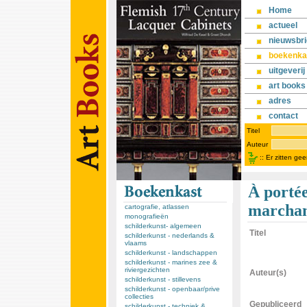
Home
actueel
nieuwsbri
boekenka
uitgeverij
art books
adres
contact
Titel
Auteur
::
Er zitten ge
À portée
marchand
cartografie, atlassen
monografieën
schilderkunst- algemeen
Titel
schilderkunst - nederlands &
vlaams
schilderkunst - landschappen
schilderkunst - marines zee &
riviergezichten
Auteur(s)
schilderkunst - stillevens
schilderkunst - openbaar/prive
collecties
Gepubliceerd
schilderkunst - techniek &