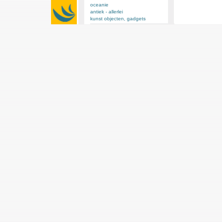
oceanie
antiek - allerlei
kunst objecten, gadgets