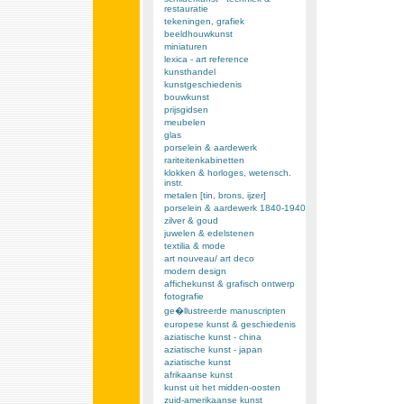
restauratie
tekeningen, grafiek
beeldhouwkunst
miniaturen
lexica - art reference
kunsthandel
kunstgeschiedenis
bouwkunst
prijsgidsen
meubelen
glas
porselein & aardewerk
rariteitenkabinetten
klokken & horloges, wetensch.
instr.
metalen [tin, brons, ijzer]
porselein & aardewerk 1840-1940
zilver & goud
juwelen & edelstenen
textilia & mode
art nouveau/ art deco
modern design
affichekunst & grafisch ontwerp
fotografie
ge�llustreerde manuscripten
europese kunst & geschiedenis
aziatische kunst - china
aziatische kunst - japan
aziatische kunst
afrikaanse kunst
kunst uit het midden-oosten
zuid-amerikaanse kunst