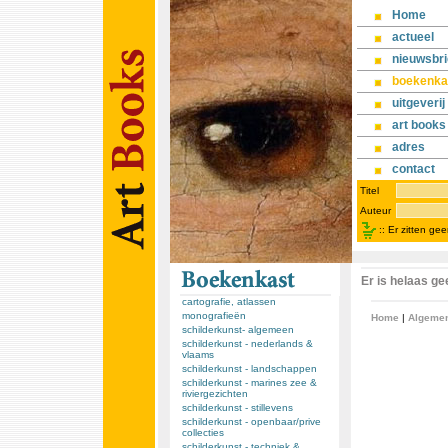
Home
actueel
nieuwsbri
boekenka
uitgeverij
art books
adres
contact
Titel
Auteur
::
Er zitten ge
Er is helaas g
cartografie, atlassen
monografieën
Home
|
Algeme
schilderkunst- algemeen
schilderkunst - nederlands &
vlaams
schilderkunst - landschappen
schilderkunst - marines zee &
riviergezichten
schilderkunst - stillevens
schilderkunst - openbaar/prive
collecties
schilderkunst - techniek &