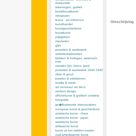
restauratie
tekeningen, grafiek
beeldhouwkunst
miniaturen
lexica - art reference
Omschrijving
kunsthandel
kunstgeschiedenis
bouwkunst
prijsgidsen
meubelen
glas
porselein & aardewerk
rariteitenkabinetten
klokken & horloges, wetensch.
instr.
metalen [tin, brons, ijzer]
porselein & aardewerk 1840-1940
zilver & goud
juwelen & edelstenen
textilia & mode
art nouveau/ art deco
modern design
affichekunst & grafisch ontwerp
fotografie
ge�llustreerde manuscripten
europese kunst & geschiedenis
aziatische kunst - china
aziatische kunst - japan
aziatische kunst
afrikaanse kunst
kunst uit het midden-oosten
zuid-amerikaanse kunst