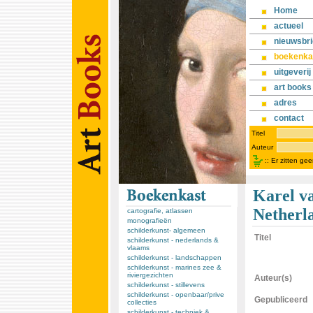
Home
actueel
nieuwsbri
boekenka
uitgeverij
art books
adres
contact
Titel
Auteur
::
Er zitten ge
Karel va
Netherl
cartografie, atlassen
monografieën
schilderkunst- algemeen
Titel
schilderkunst - nederlands &
vlaams
schilderkunst - landschappen
schilderkunst - marines zee &
riviergezichten
Auteur(s)
schilderkunst - stillevens
schilderkunst - openbaar/prive
Gepubliceerd
collecties
schilderkunst - techniek &