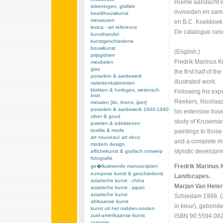
Ruime aandacht wo
tekeningen, grafiek
invloeden en sam
beeldhouwkunst
miniaturen
en B.C. Koekkoek
lexica - art reference
De catalogue rais
kunsthandel
kunstgeschiedenis
bouwkunst
(English:)
prijsgidsen
Fredrik Marinus K
meubelen
glas
the first half of th
porselein & aardewerk
illustrated work.
rariteitenkabinetten
klokken & horloges, wetensch.
Following his expe
instr.
Reekers, Nicolaa
metalen [tin, brons, ijzer]
porselein & aardewerk 1840-1940
his extensive trav
zilver & goud
study of Kruseman 
juwelen & edelstenen
textilia & mode
paintings to those
art nouveau/ art deco
and a complete m
modern design
stylistic developm
affichekunst & grafisch ontwerp
fotografie
Fredrik Marinus 
ge�llustreerde manuscripten
europese kunst & geschiedenis
Landscapes.
aziatische kunst - china
Marjan Van Hete
aziatische kunst - japan
aziatische kunst
Schiedam 1998, (24
afrikaanse kunst
in kleur), gebonde
kunst uit het midden-oosten
zuid-amerikaanse kunst
ISBN 90 5594 082
oceanie