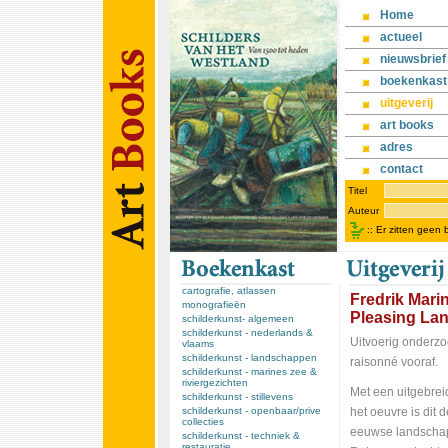
Home
actueel
nieuwsbrief
boekenkast
uitgeverij
art books
adres
contact
Titel
Auteur
::
Er zitten geen
cartografie, atlassen
Fredrik Mari
monografieën
Pleasing La
schilderkunst- algemeen
schilderkunst - nederlands &
Uitvoerig onderzo
vlaams
schilderkunst - landschappen
raisonné vooraf.
schilderkunst - marines zee &
riviergezichten
Met een uitgebrei
schilderkunst - stillevens
schilderkunst - openbaar/prive
het oeuvre is dit 
collecties
eeuwse landschap
schilderkunst - techniek &
restauratie